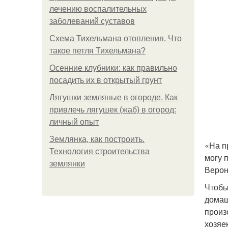
лечению воспалительных
заболеваний суставов
Схема Тихельмана отопления. Что
такое петля Тихельмана?
Осенние клубники: как правильно
посадить их в открытый грунт
Лягушки земляные в огороде. Как
привлечь лягушек (жаб) в огород:
личный опыт
Землянка, как построить.
«На п
Технология строительства
могу 
землянки
Верони
Чтобы
домаш
произ
хозяек