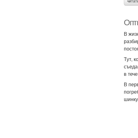
читат
Опт
В жиз
разби
посто
Тут, 
съеда
в теч
В пер
погре
шинку