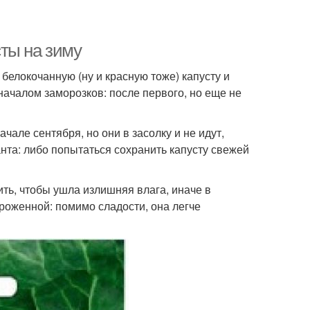
ты на зиму
белокочанную (ну и красную тоже) капусту и
 началом заморозков: после первого, но еще не
чале сентября, но они в засолку и не идут,
анта: либо попытаться сохранить капусту свежей
ть, чтобы ушла излишняя влага, иначе в
ороженной: помимо сладости, она легче