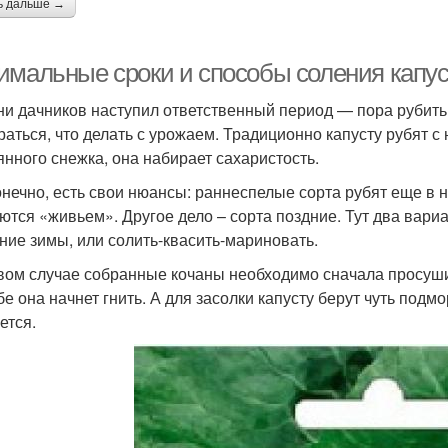
ь дальше →
имальные сроки и способы соления капус
ни дачников наступил ответственный период — пора рубить 
раться, что делать с урожаем. Традиционно капусту рубят с
янного снежка, она набирает сахаристость.
конечно, есть свои нюансы: раннеспелые сорта рубят еще в на
ются «живьем». Другое дело – сорта поздние. Тут два вари
ение зимы, или солить-квасить-мариновать.
вом случае собранные кочаны необходимо сначала просуши
бе она начнет гнить. А для засолки капусту берут чуть подм
ется.