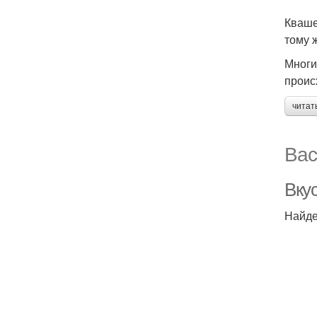
Кваше
тому 
Многи
проис
читат
Вас
Вку
Найде