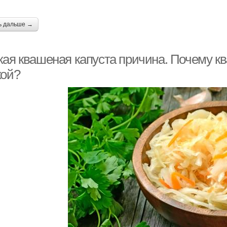
ь дальше →
кая квашеная капуста причина. Почему к
кой?