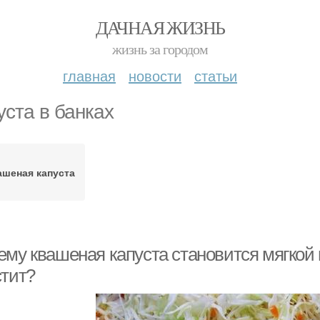
ДАЧНАЯ ЖИЗНЬ
жизнь за городом
главная
новости
статьи
уста в банках
ашеная капуста
му квашеная капуста становится мягкой н
стит?