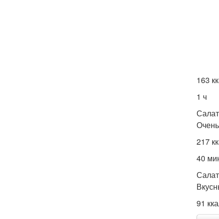
163 к
1 ч
Салат
Очень
217 к
40 ми
Салат
Вкусн
91 кк