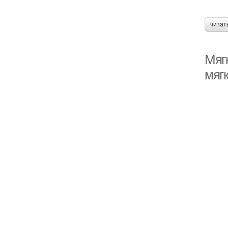
читат
Мяг
мяг