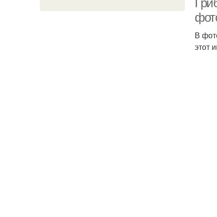
Гри
фот
В фот
этот 