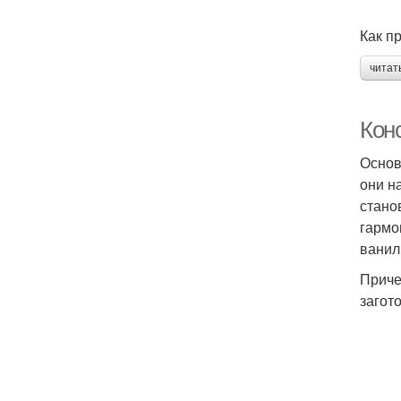
Как п
читат
Конс
Основ
они н
стано
гармо
ванил
Приче
загот