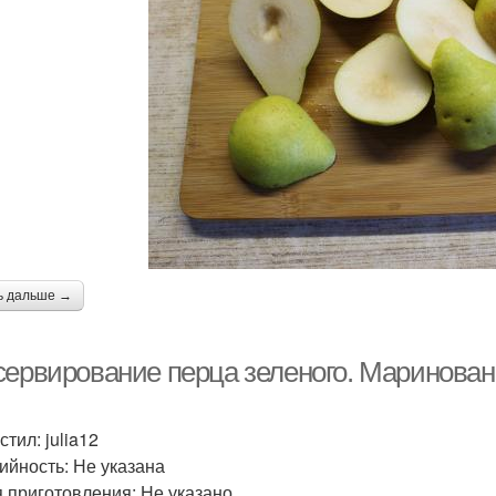
ь дальше →
сервирование перца зеленого. Маринован
тил: julia12
ийность: Не указана
 приготовления: Не указано