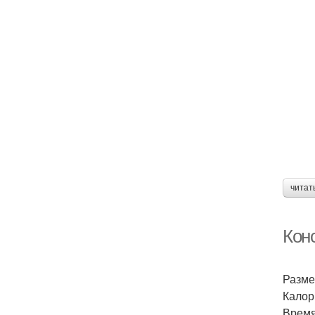
читат
Кон
Размес
Калор
Время