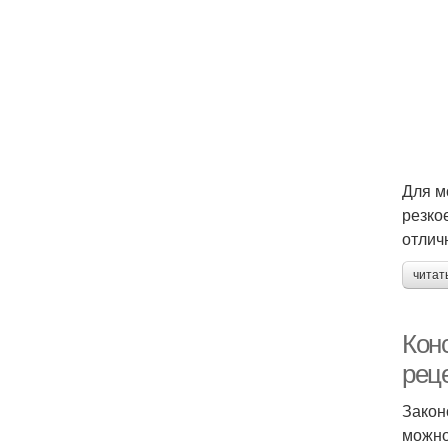
Для м
резко
отлич
читат
Кон
рец
Закон
можно