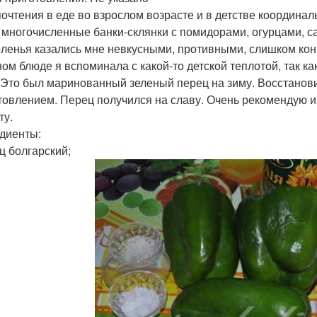
очтения в еде во взрослом возрасте и в детстве координал
 многочисленные банки-склянки с помидорами, огурцами, са
оленья казались мне невкусными, противными, слишком кон
ном блюде я вспоминала с какой-то детской теплотой, так ка
 Это был маринованный зеленый перец на зиму. Восстановив
товлением. Перец получился на славу. Очень рекомендую и
ту.
диенты:
ец болгарский;