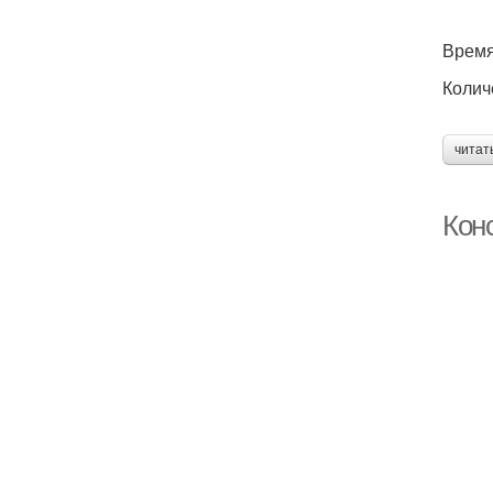
Время
Колич
читат
Кон