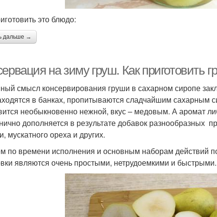
риготовить это блюдо:
ь дальше →
ервация на зиму груш. Как приготовить г
ный смысл консервирования груши в сахарном сиропе заключ
аходятся в банках, пропитываются сладчайшим сахарным с
вится необыкновенно нежной, вкус – медовым. А аромат ли
нично дополняется в результате добавок разнообразных пр
и, мускатного ореха и других.
м по времени исполнения и основным наборам действий 
овки являются очень простыми, нетрудоемкими и быстрыми.