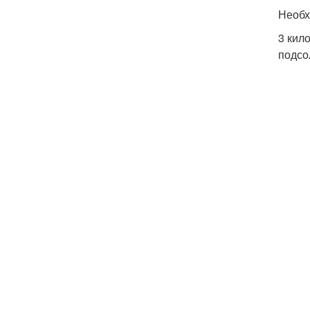
Необх
3 кил
подсо