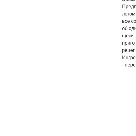
Предп
летом
все с
об од
щеки.
приго
рецеп
Ингре
- пер