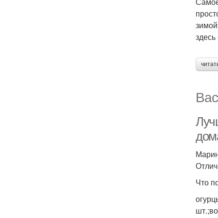
Самое
прост
зимой
здесь
читат
Вас
Луч
дом
Марин
Отлич
Что п
огурц
шт.;во