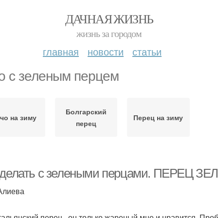
ДАЧНАЯ ЖИЗНЬ
жизнь за городом
главная
новости
статьи
о с зеленым перцем
Болгарский
чо на зиму
Перец на зиму
перец
 делать с зелеными перцами. ПЕРЕЦ ЗЕЛ
Алиева
тальянский перец , он только жареный мне и нравится. Про