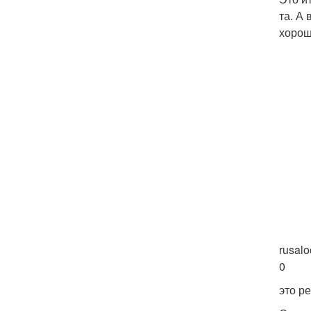
та. А
хорош
rusal
0
это р