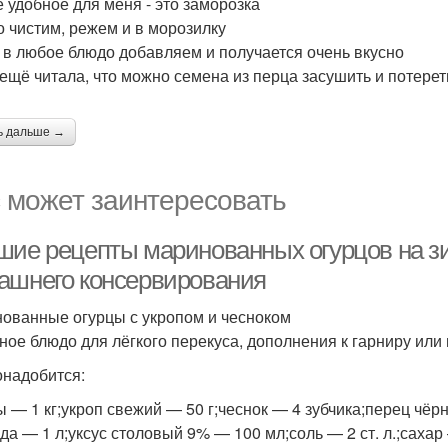
 удобное для меня - это заморозка
о чистим, режем и в морозилку
 в любое блюдо добавляем и получается очень вкусно
 ещё читала, что можно семена из перца засушить и потерет
ь дальше →
 может заинтересовать
шие рецепты маринованных огурцов на з
ашнего консервирования
ованные огурцы с укропом и чесноком
ное блюдо для лёгкого перекуса, дополнения к гарниру или 
онадобится:
ы — 1 кг;укроп свежий — 50 г;чеснок — 4 зубчика;перец чё
да — 1 л;уксус столовый 9% — 100 мл;соль — 2 ст. л.;сахар —