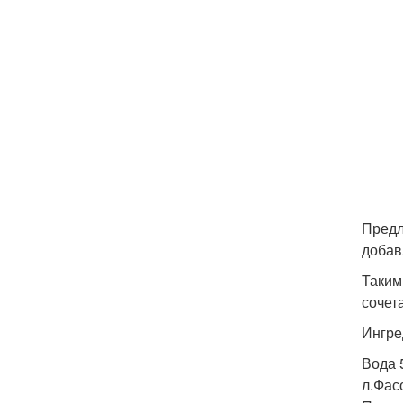
Предл
добав
Таким
сочет
Ингре
Вода 
л.Фас