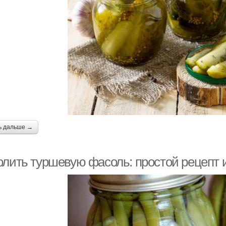
ь дальше →
олить туршевую фасоль: простой рецепт 