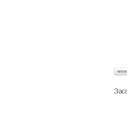
читат
Зас