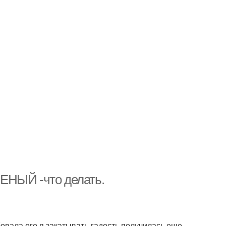
ЕНЫЙ -что делать.
бовала его я закатывать-гадость получилась еще