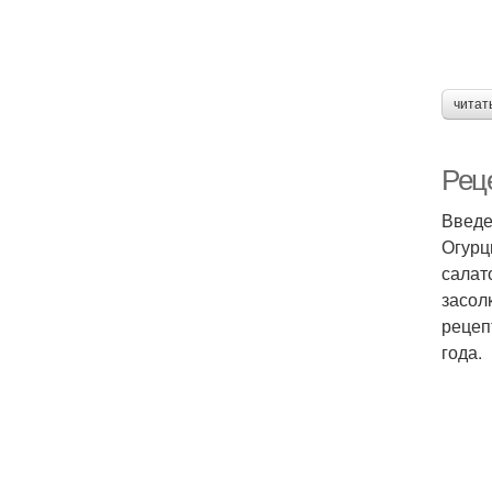
читат
Реце
Введ
Огурц
салат
засол
рецеп
года.