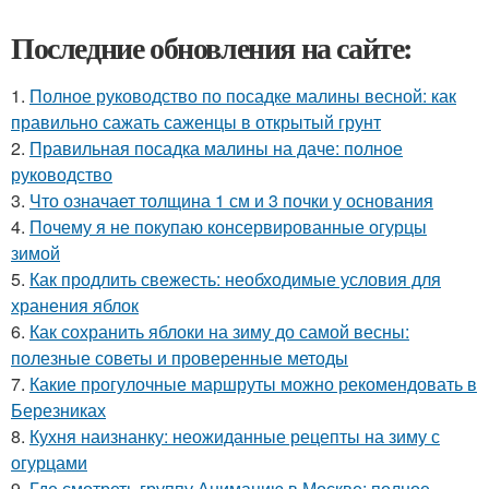
Последние обновления на сайте:
1.
Полное руководство по посадке малины весной: как
правильно сажать саженцы в открытый грунт
2.
Правильная посадка малины на даче: полное
руководство
3.
Что означает толщина 1 см и 3 почки у основания
4.
Почему я не покупаю консервированные огурцы
зимой
5.
Как продлить свежесть: необходимые условия для
хранения яблок
6.
Как сохранить яблоки на зиму до самой весны:
полезные советы и проверенные методы
7.
Какие прогулочные маршруты можно рекомендовать в
Березниках
8.
Кухня наизнанку: неожиданные рецепты на зиму с
огурцами
9.
Где смотреть группу Анимацию в Москве: полное