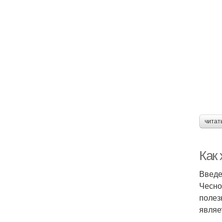
читат
Как 
Введ
Чесно
полез
являе