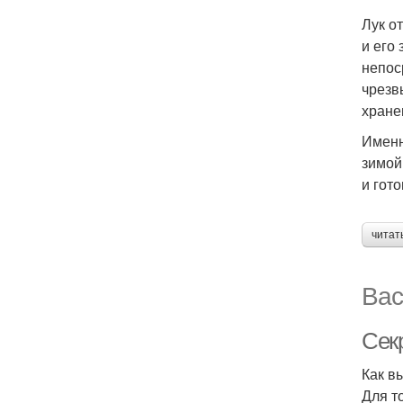
Лук о
и его
непос
чрезв
хране
Именн
зимой
и гото
читат
Вас
Сек
Как в
Для т