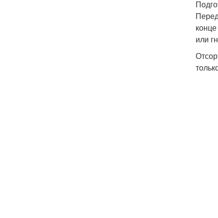
Подго
Перед
конце
или гн
Отсор
только