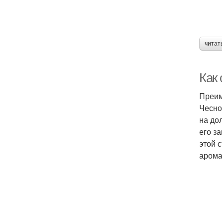
читат
Как
Преим
Чесно
на до
его з
этой 
арома