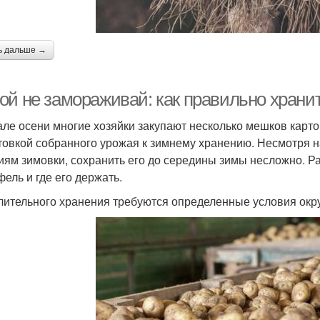
ь дальше →
ой не замораживай: как правильно храни
але осени многие хозяйки закупают несколько мешков карто
товкой собранного урожая к зимнему хранению. Несмотря на
иям зимовки, сохранить его до середины зимы несложно. Ра
фель и где его держать.
лительного хранения требуются определенные условия ок