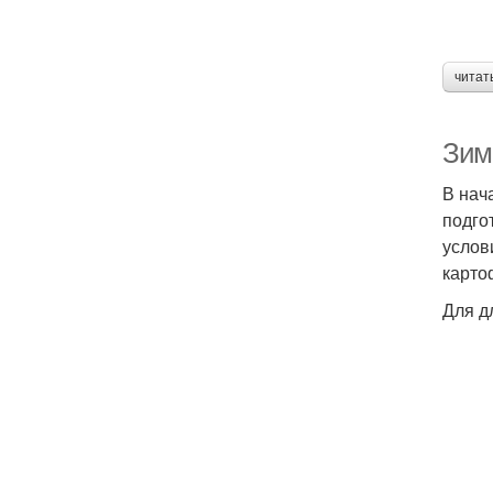
читат
Зим
В нач
подго
услов
карто
Для д