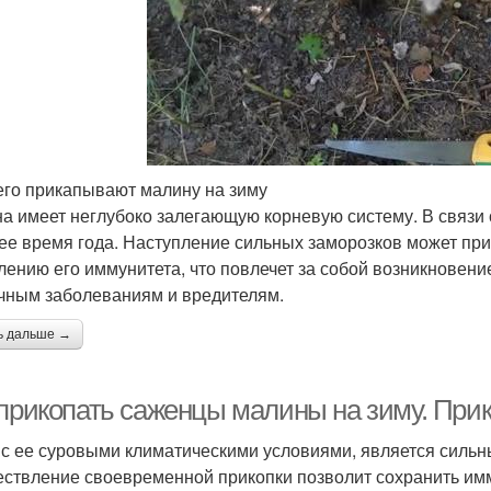
его прикапывают малину на зиму
а имеет неглубоко залегающую корневую систему. В связи 
ее время года. Наступление сильных заморозков может при
лению его иммунитета, что повлечет за собой возникновени
чным заболеваниям и вредителям.
ь дальше →
 прикопать саженцы малины на зиму. При
 с ее суровыми климатическими условиями, является силь
ствление своевременной прикопки позволит сохранить им