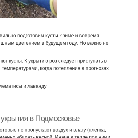
ильно подготовим кусты к зиме и вовремя
пышным цветением в будущем году. Но важно не
ют кусты. К укрытию роз следует приступать в
температурами, когда потепления в прогнозах
клематисы и лаванду
 укрытия в Подмосковье
оторые не пропускают воздух и влагу (пленка,
менно убирать весной. Иначе в тепле под ними