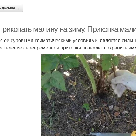
ь дальше →
 прикопать малину на зиму. Прикопка мал
 с ее суровыми климатическими условиями, является силь
ствление своевременной прикопки позволит сохранить им