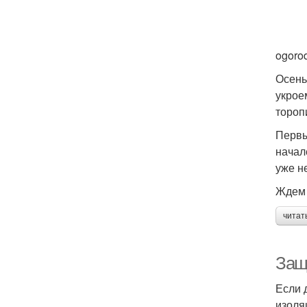
ogoro
Осень
укрое
тороп
Первы
начал
уже не
Ждем 
читат
Защ
Если 
изоля