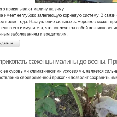
его прикапывают малину на зиму
а имеет неглубоко залегающую корневую систему. В связи 
ее время года. Наступление сильных заморозков может при
лению его иммунитета, что повлечет за собой возникновени
чным заболеваниям и вредителям.
ь дальше →
 прикопать саженцы малины до весны. Пр
 с ее суровыми климатическими условиями, является силь
ствление своевременной прикопки позволит сохранить им