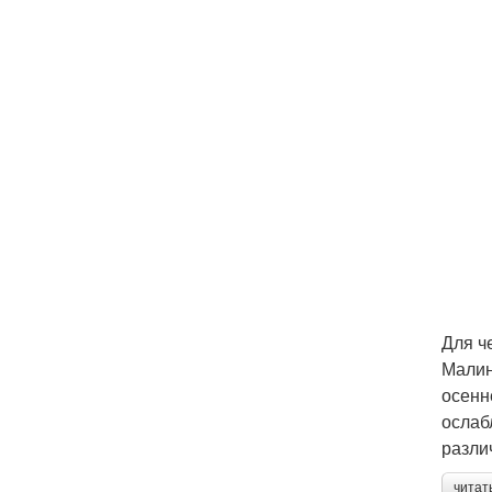
Для ч
Малин
осенн
ослаб
разли
читат