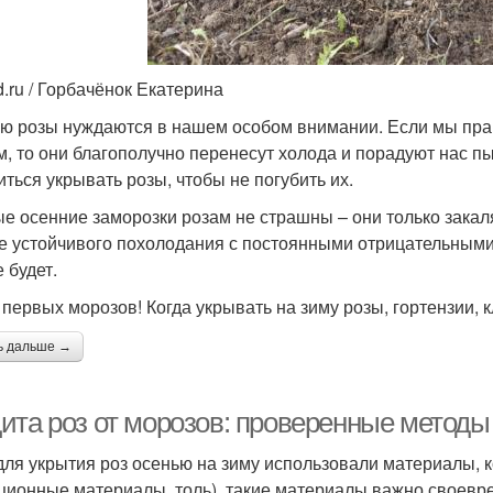
d.ru / Горбачёнок Екатерина
ю розы нуждаются в нашем особом внимании. Если мы прав
м, то они благополучно перенесут холода и порадуют нас 
иться укрывать розы, чтобы не погубить их.
е осенние заморозки розам не страшны – они только закаля
е устойчивого похолодания с постоянными отрицательными 
 будет.
первых морозов! Когда укрывать на зиму розы, гортензии, 
ь дальше →
ита роз от морозов: проверенные методы
для укрытия роз осенью на зиму использовали материалы, к
ционные материалы, толь), такие материалы важно своевре