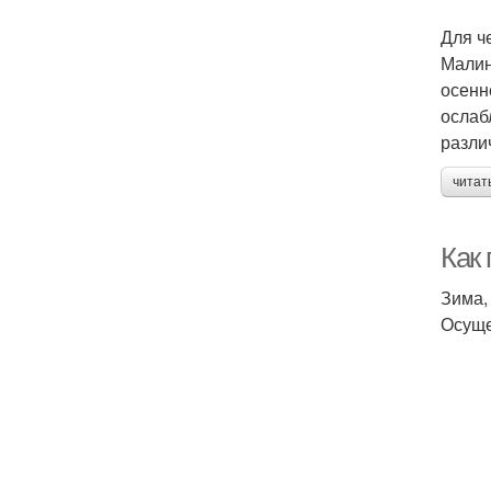
Для ч
Малин
осенн
ослаб
разли
читат
Как
Зима,
Осуще