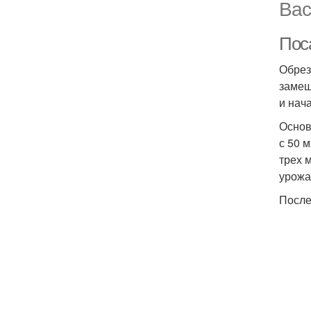
Вас
Пос
Обрез
замещ
и нач
Основ
с 50 
трех 
урожа
После