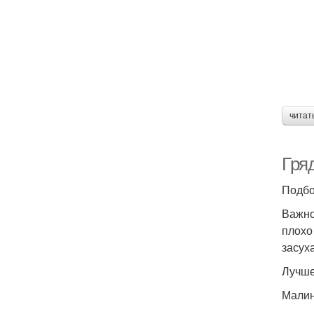
читат
Гря
Подбо
Важно
плохо
засух
Лучше
Малин