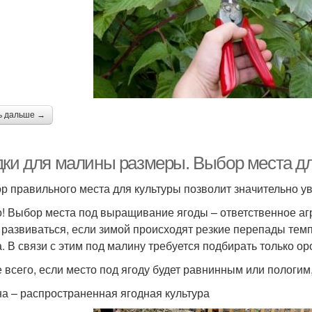
ь дальше →
дки для малины размеры. Выбор места д
р правильного места для культуры позволит значительно у
! Выбор места под выращивание ягоды – ответственное аг
 развиваться, если зимой происходят резкие перепады тем
а. В связи с этим под малину требуется подбирать только 
 всего, если место под ягоду будет равнинным или пологим
а – распространенная ягодная культура