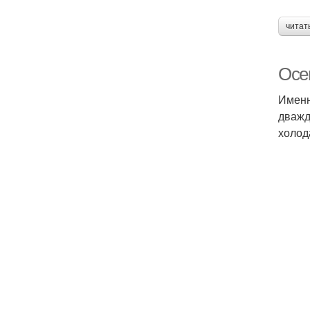
читат
Осе
Именн
дважд
холод