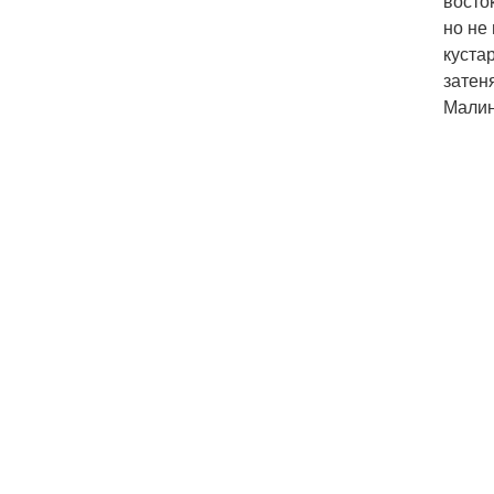
восто
но не
куста
затен
Малин