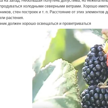
ка на запад. Небольшая полутень допустима, но нежелател
 продуваться холодными северными ветрами. Хорошо иметь о
рников, стен построек и т. п. Расстояние от этих элементов
яли растения.
ник должен хорошо освещаться и проветриваться