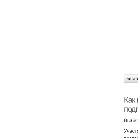
читат
Как
под
Выбир
Участ