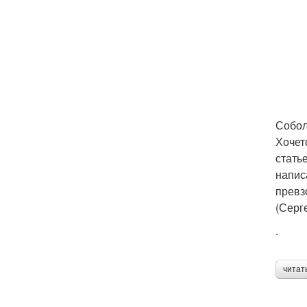
Собол
Хочет
стать
напис
превз
(Серг
.
читат