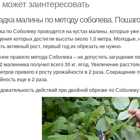
 может заинтересовать
адка малины по методу соболева. Пошаг
ка по Соболеву проводится на кустах малины, которые уж
ения которых достигли высоты около 1,0 метра. Молодые, 
ать активный рост, первый год их обрезать не нужно.
ное правило метода Соболева – не допустить загущения п
м2 малинника получил всего 30 кг. ягод. Увеличение расстоя
метров привело к росту урожайности в 2 раза. Сокращение 
йность еще в 2 раза.
довательность действий при двойной обрезке по Соболеву: