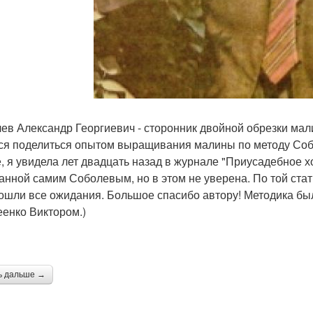
ев Александр Георгиевич - сторонник двойной обрезки ма
ся поделиться опытом выращивания малины по методу Собо
е, я увидела лет двадцать назад в журнале "Приусадебное хо
анной самим Соболевым, но в этом не уверена. По той ста
ошли все ожидания. Большое спасибо автору! Методика был
еенко Виктором.)
ь дальше →