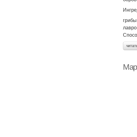
Ингре
грибы
лавро
Спосо
читат
Мар