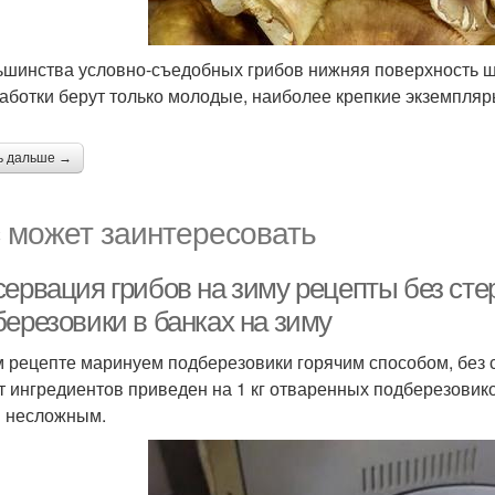
ьшинства условно-съедобных грибов нижняя поверхность шл
аботки берут только молодые, наиболее крепкие экземпля
ь дальше →
 может заинтересовать
сервация грибов на зиму рецепты без ст
березовики в банках на зиму
м рецепте маринуем подберезовики горячим способом, без 
т ингредиентов приведен на 1 кг отваренных подберезовиков
 несложным.