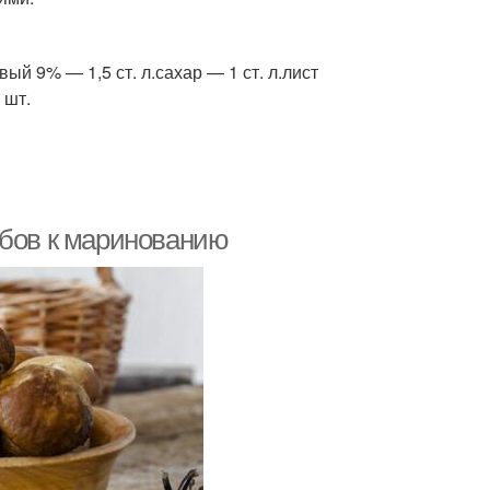
ый 9% — 1,5 ст. л.сахар — 1 ст. л.лист
 шт.
ибов к маринованию