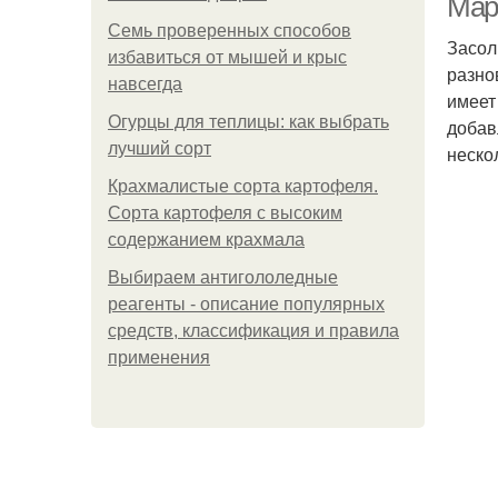
Мари
Семь проверенных способов
Засол
избавиться от мышей и крыс
разно
навсегда
имеет
Огурцы для теплицы: как выбрать
добав
лучший сорт
неско
Крахмалистые сорта картофеля.
Сорта картофеля с высоким
содержанием крахмала
Выбираем антигололедные
реагенты - описание популярных
средств, классификация и правила
применения