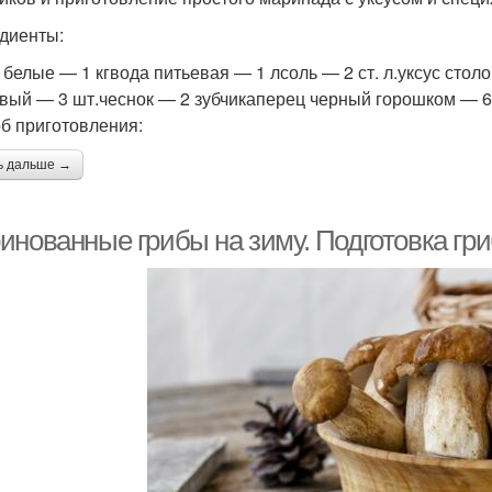
диенты:
 белые — 1 кгвода питьевая — 1 лсоль — 2 ст. л.уксус столов
вый — 3 шт.чеснок — 2 зубчикаперец черный горошком — 6
б приготовления:
ь дальше →
инованные грибы на зиму. Подготовка гр