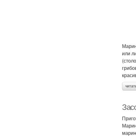
Марин
или л
(стол
грибо
краси
читат
Зас
Приго
Марин
марин