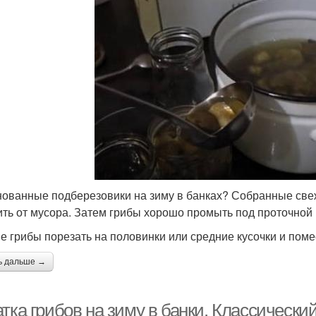
ованные подберезовики на зиму в банках? Собранные све
ить от мусора. Затем грибы хорошо промыть под проточной 
е грибы порезать на половинки или средние кусочки и поме
ь дальше →
атка грибов на зиму в банки. Классическ