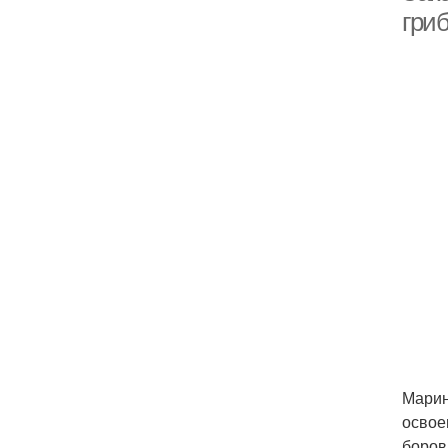
гри
Марин
освое
боров