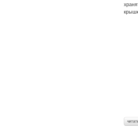
храня
крышк
читат