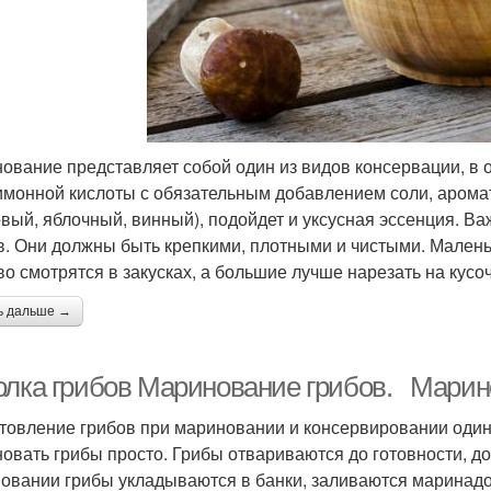
ование представляет собой один из видов консервации, в 
имонной кислоты с обязательным добавлением соли, аромат
овый, яблочный, винный), подойдет и уксусная эссенция. 
в. Они должны быть крепкими, плотными и чистыми. Мален
во смотрятся в закусках, а большие лучше нарезать на кусоч
ь дальше →
олка грибов Маринование грибов. Марин
товление грибов при мариновании и консервировании одина
овать грибы просто. Грибы отвариваются до готовности, доб
овании грибы укладываются в банки, заливаются маринад