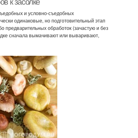
ов к засолке
 съедобных и условно-съедобных
ически одинаковые, но подготовительный этап
бо предварительных обработок (зачастую и без
ядке сначала вымачивают или вываривают,