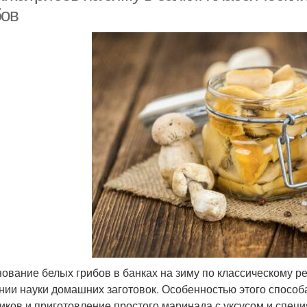
бов
ование белых грибов в банках на зиму по классическому р
нии науки домашних заготовок. Особенностью этого спосо
иков и приготовление простого маринада с уксусом и специ