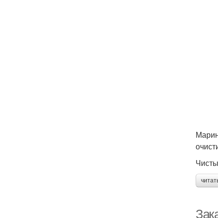
Марин
очист
Чисты
читат
Зак