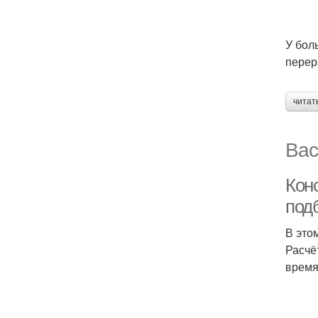
У бол
перер
читат
Вас
Кон
под
В это
Расчё
время