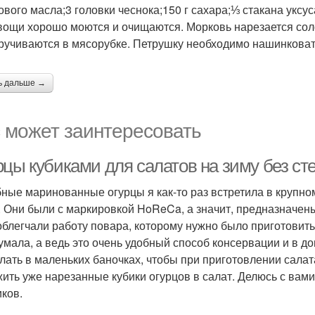
ового масла;3 головки чеснока;150 г сахара;⅓ стакана уксус
вощи хорошо моются и очищаются. Морковь нарезается сол
ручиваются в мясорубке. Петрушку необходимо нашинковат
ь дальше →
 может заинтересовать
рцы кубиками для салатов на зиму без ст
ные маринованные огурцы я как-то раз встретила в крупно
. Они были с маркировкой HoReCa, а значит, предназначены
облегчали работу повара, которому нужно было приготовить
умала, а ведь это очень удобный способ консервации и в до
елать в маленьких баночках, чтобы при приготовлении салат
ить уже нарезанные кубики огурцов в салат. Делюсь с вам
иков.