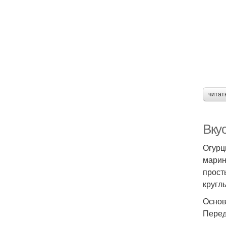
читат
Вкус
Огурц
марин
прост
круглы
Основ
Перед