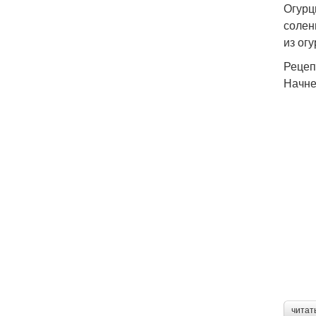
Огурц
солен
из ог
Рецеп
Начне
читат