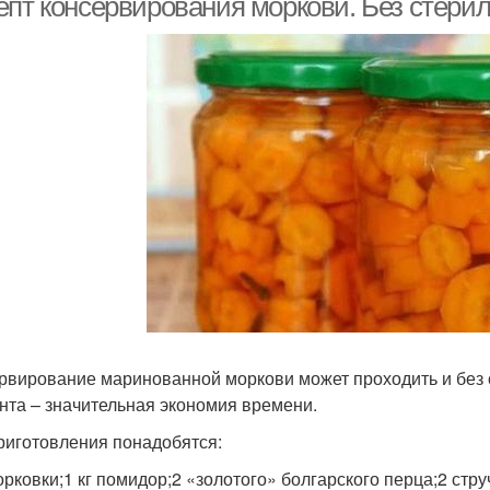
епт консервирования моркови. Без стери
рвирование маринованной моркови может проходить и без с
нта – значительная экономия времени.
риготовления понадобятся:
орковки;1 кг помидор;2 «золотого» болгарского перца;2 струч