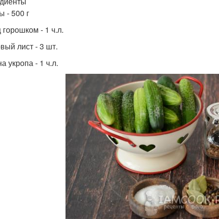
диенты
 - 500 г
горошком - 1 ч.л.
вый лист - 3 шт.
 укропа - 1 ч.л.