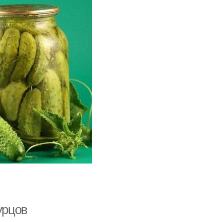
урцов