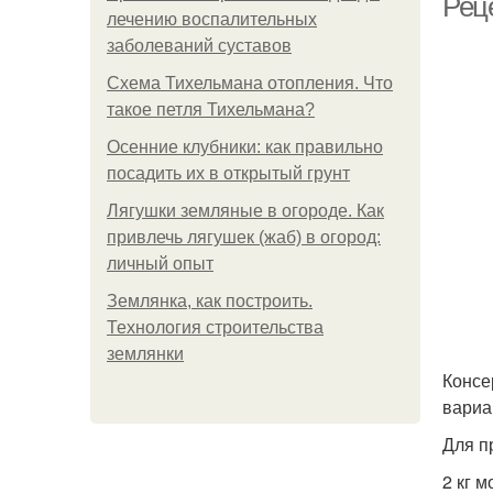
Рец
лечению воспалительных
заболеваний суставов
Схема Тихельмана отопления. Что
такое петля Тихельмана?
Осенние клубники: как правильно
посадить их в открытый грунт
Лягушки земляные в огороде. Как
привлечь лягушек (жаб) в огород:
личный опыт
Землянка, как построить.
Технология строительства
землянки
Консе
вариа
Для п
2 кг м