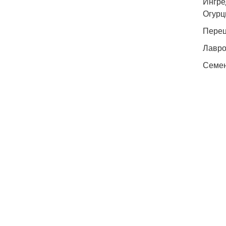
Ингре
Огурцы
Перец 
Лавро
Семена