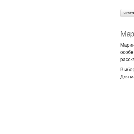
читат
Мар
Марин
особе
расск
Выбор
Для м