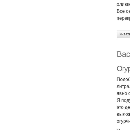
оливк
Все о
перек
читат
Вас
Огу
Подоб
литра
явно 
Я под
это д
вылож
огурч