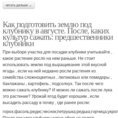
читать дальше →
Как подготовить землю под
клубнику в августе. После, каких
культур сажать: предшественники
клубники
При выборе участка для посадки клубники учитывайте ,
какое растение росло на нем раньше. Не стоит
использовать землю под выращивание этой вкусной
ягоды , если на ней недавно росли растения из
семейства сложноцветных , лютиковых или помидоры ,
баклажаны , картофель , подсолнух. Так после чего
можно сажать клубнику? И можно ли сажать после лука
это растение? Урожай ягод будет хорошим , если
высадить рассаду в почву , где ранее росли:
горох;фасоль;редис;чеснок;петрушка;редька;горчица;укроп
После посадки клубнику нужно обильно полить