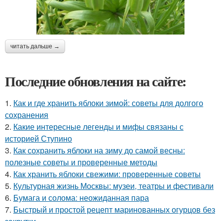
читать дальше →
Последние обновления на сайте:
1.
Как и где хранить яблоки зимой: советы для долгого
сохранения
2.
Какие интересные легенды и мифы связаны с
историей Ступино
3.
Как сохранить яблоки на зиму до самой весны:
полезные советы и проверенные методы
4.
Как хранить яблоки свежими: проверенные советы
5.
Культурная жизнь Москвы: музеи, театры и фестивали
6.
Бумага и солома: неожиданная пара
7.
Быстрый и простой рецепт маринованных огурцов без