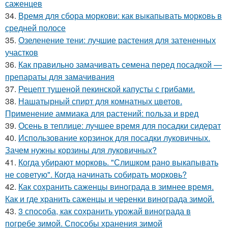
саженцев
34.
Время для сбора моркови: как выкапывать морковь в
средней полосе
35.
Озеленение тени: лучшие растения для затененных
участков
36.
Как правильно замачивать семена перед посадкой —
препараты для замачивания
37.
Рецепт тушеной пекинской капусты с грибами.
38.
Нашатырный спирт для комнатных цветов.
Применение аммиака для растений: польза и вред
39.
Осень в теплице: лучшее время для посадки сидерат
40.
Использование корзинок для посадки луковичных.
Зачем нужны корзины для луковичных?
41.
Когда убирают морковь. "Слишком рано выкапывать
не советую". Когда начинать собирать морковь?
42.
Как сохранить саженцы винограда в зимнее время.
Как и где хранить саженцы и черенки винограда зимой.
43.
3 способа, как сохранить урожай винограда в
погребе зимой. Способы хранения зимой