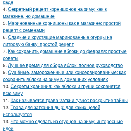
сада
4.
Секретный рецепт корнишонов на зиму: как в
магазине, но домашние
5.
Маринованные корнишоны как в магазине: простой
рецепт с семенами
6.
Сладкие и хрустящие маринованные огурцы на
литровую банку: простой рецепт
7.
Как сохранить домашние яблоки до февраля: простые
советы
8.
Лучшее время для сбора яблок: полное руководство
9.
Сушёные, замороженные или консервированные: как
сохранить яблоки на зиму в домашних условиях
10.
Секреты хранения: как яблоки и груши сохранятся
всю зиму
11.
Как называется трава 'заткни гузно': раскрытие тайны
12.
Трава для заткания дыр: для каких целей
используется
13.
Что можно сделать из огурцов на зиму: интересные
идеи