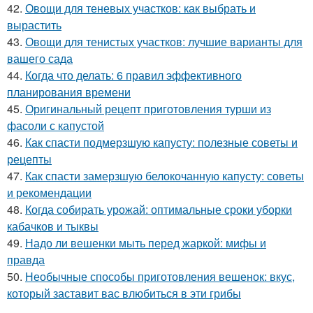
42.
Овощи для теневых участков: как выбрать и
вырастить
43.
Овощи для тенистых участков: лучшие варианты для
вашего сада
44.
Когда что делать: 6 правил эффективного
планирования времени
45.
Оригинальный рецепт приготовления турши из
фасоли с капустой
46.
Как спасти подмерзшую капусту: полезные советы и
рецепты
47.
Как спасти замерзшую белокочанную капусту: советы
и рекомендации
48.
Когда собирать урожай: оптимальные сроки уборки
кабачков и тыквы
49.
Надо ли вешенки мыть перед жаркой: мифы и
правда
50.
Необычные способы приготовления вешенок: вкус,
который заставит вас влюбиться в эти грибы