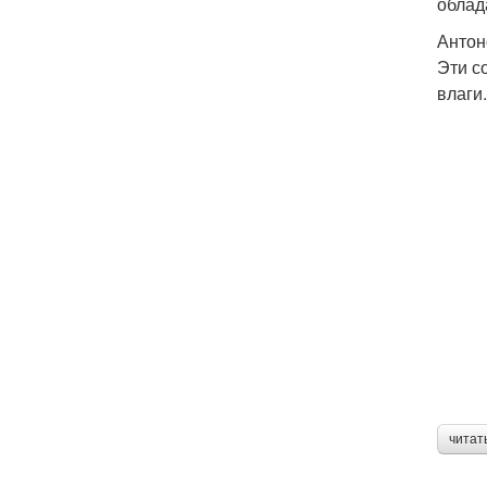
облад
Антон
Эти с
влаги
читат