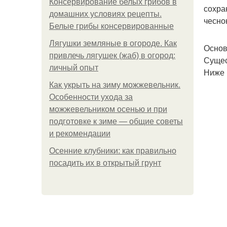
Консервирование белых грибов в
сохра
домашних условиях рецепты.
чесно
Белые грибы консервированные
Лягушки земляные в огороде. Как
Основ
привлечь лягушек (жаб) в огород:
Сущес
личный опыт
Ниже 
Как укрыть на зиму можжевельник.
Особенности ухода за
можжевельником осенью и при
подготовке к зиме — общие советы
и рекомендации
Осенние клубники: как правильно
посадить их в открытый грунт