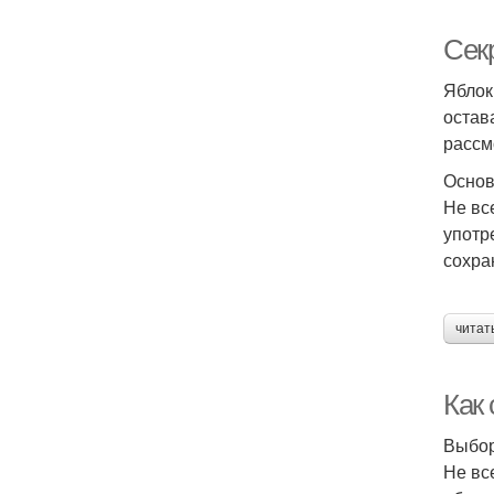
Секр
Яблок
остав
рассм
Основ
Не вс
употр
сохра
читат
Как
Выбор
Не вс