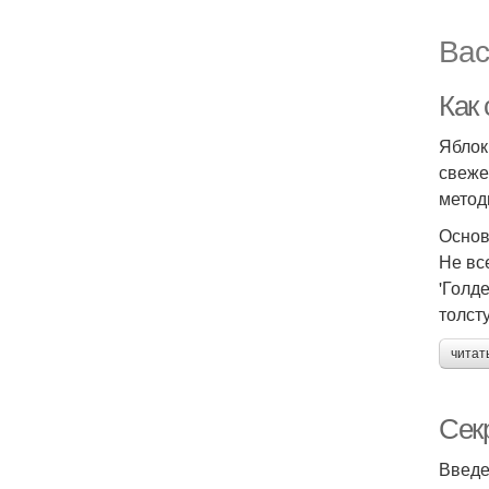
Вас
Как
Яблок
свеже
метод
Основ
Не вс
'Голд
толст
читат
Сек
Введ