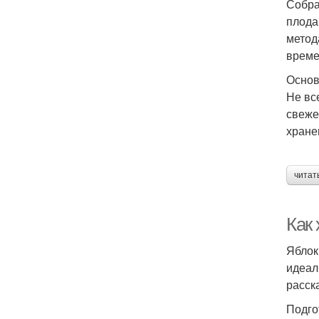
Собра
плода
метод
време
Основ
Не вс
свеже
хране
читат
Как
Яблок
идеал
расск
Подго