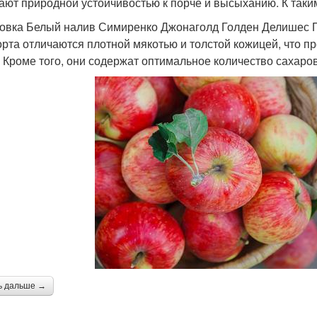
ают природной устойчивостью к порче и высыханию. К таки
овка Белый налив Симиренко Джонаголд Голден Делишес П
орта отличаются плотной мякотью и толстой кожицей, что п
. Кроме того, они содержат оптимальное количество сахаров
ь дальше →