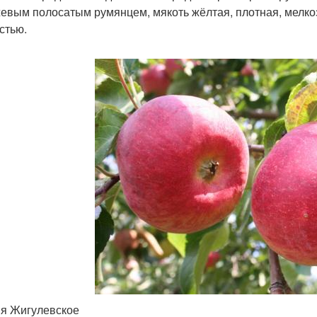
евым полосатым румянцем, мякоть жёлтая, плотная, мелкозе
стью.
я Жигулевское