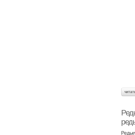
читат
Редь
ред
Редьк