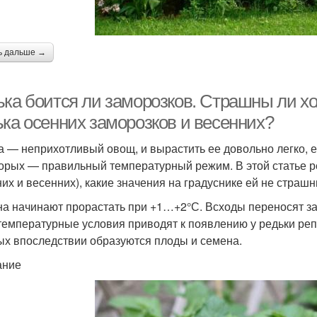
ь дальше →
ька боится ли заморозков. Страшны ли х
ька осенних заморозков и весенних?
а — неприхотливый овощ, и вырастить ее довольно легко, е
торых — правильный температурный режим. В этой статье ре
них и весенних), какие значения на градуснике ей не страшн
а начинают прорастать при +1…+2°С. Всходы переносят з
температурные условия приводят к появлению у редьки реп
ых впоследствии образуются плоды и семена.
ание