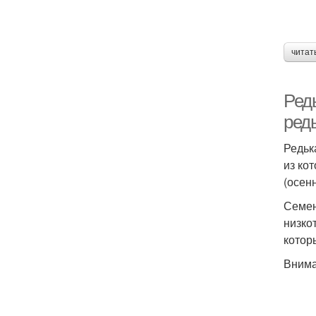
читат
Ред
ред
Редьк
из ко
(осен
Семен
низко
котор
Вним