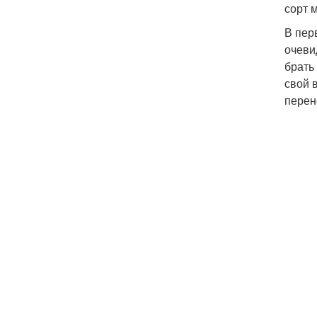
сорт 
В пер
очеви
брать
свой 
перен