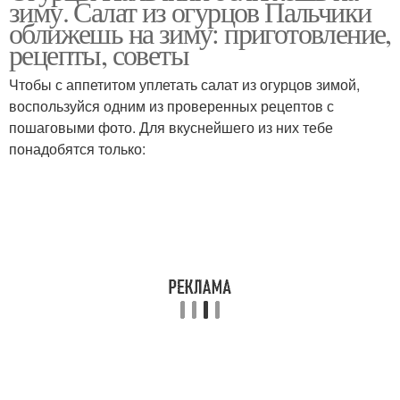
зиму. Салат из огурцов Пальчики
салаты
оближешь на зиму: приготовление,
рецепты, советы
Чтобы с аппетитом уплетать салат из огурцов зимой,
Салаты на зиму
Салат с фасолью
воспользуйся одним из проверенных рецептов с
пошаговыми фото. Для вкуснейшего из них тебе
понадобятся только:
Зимний салат
Салат из молодой