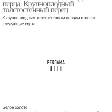
перца. Крупноплодный
подмосковья
толстостенный перец
К крупноплодным толстостенным перцам относят
следующие сорта.
Толстостенные перцы
Перец для дач
Крупноплодные перцы
Белое золото