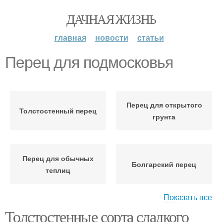
ДАЧНАЯ ЖИЗНЬ
главная
новости
статьи
Перец для подмосковья
Перец для открытого
Толстостенный перец
грунта
Перец для обычных
Болгарский перец
теплиц
Показать все
Толстостенные сорта сладкого
Стенки для
Перец с толстыми