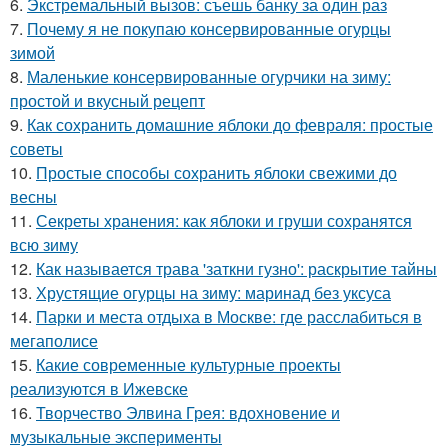
6.
Экстремальный вызов: съешь банку за один раз
7.
Почему я не покупаю консервированные огурцы
зимой
8.
Маленькие консервированные огурчики на зиму:
простой и вкусный рецепт
9.
Как сохранить домашние яблоки до февраля: простые
советы
10.
Простые способы сохранить яблоки свежими до
весны
11.
Секреты хранения: как яблоки и груши сохранятся
всю зиму
12.
Как называется трава 'заткни гузно': раскрытие тайны
13.
Хрустящие огурцы на зиму: маринад без уксуса
14.
Парки и места отдыха в Москве: где расслабиться в
мегаполисе
15.
Какие современные культурные проекты
реализуются в Ижевске
16.
Творчество Элвина Грея: вдохновение и
музыкальные эксперименты