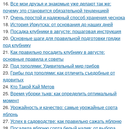
16.
Все мои друзья и знакомые уже делают так же:
почему это становится обязательной тенденцией
17.
Очень простой и надежный способ хранения чеснока
18.
История Иркутска: от основания до наших дней
19.
Посадка клубники в августе: пошаговая инструкция
20.
Основные шаги для правильной подготовки грядки
под клубнику
21.
Как правильно посадить клубнику в августе:
основные правила и советы
22.
Под тополями: Удивительный мир грибов
23.
Грибы под тополями: как отличить съедобные от
ядовитых
24.
Кто Такой Кай Метов
25.
Время уборки тыкв: как определить оптимальный
момент
26.
Урожайность и качество: самые урожайные сорта
яблонь
27.
Успех в садоводстве: как правильно сажать яблоню
28.
Посадила яблоню сорта белый налив: от выбора