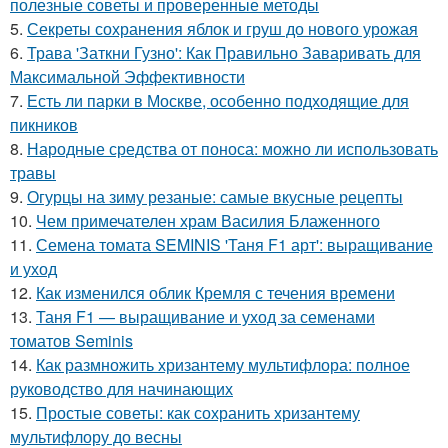
полезные советы и проверенные методы
5.
Секреты сохранения яблок и груш до нового урожая
6.
Трава 'Заткни Гузно': Как Правильно Заваривать для
Максимальной Эффективности
7.
Есть ли парки в Москве, особенно подходящие для
пикников
8.
Народные средства от поноса: можно ли использовать
травы
9.
Огурцы на зиму резаные: самые вкусные рецепты
10.
Чем примечателен храм Василия Блаженного
11.
Семена томата SEMINIS 'Таня F1 арт': выращивание
и уход
12.
Как изменился облик Кремля с течения времени
13.
Таня F1 — выращивание и уход за семенами
томатов Seminis
14.
Как размножить хризантему мультифлора: полное
руководство для начинающих
15.
Простые советы: как сохранить хризантему
мультифлору до весны