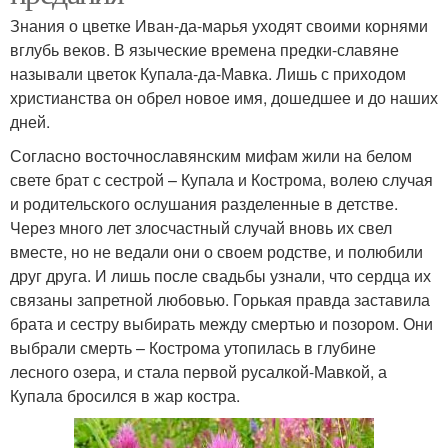
Знания о цветке Иван-да-марья уходят своими корнями
вглубь веков. В языческие времена предки-славяне
называли цветок Купала-да-Мавка. Лишь с приходом
христианства он обрел новое имя, дошедшее и до наших
дней.
Согласно восточнославянским мифам жили на белом
свете брат с сестрой – Купала и Кострома, волею случая
и родительского ослушания разделенные в детстве.
Через много лет злосчастный случай вновь их свел
вместе, но не ведали они о своем родстве, и полюбили
друг друга. И лишь после свадьбы узнали, что сердца их
связаны запретной любовью. Горькая правда заставила
брата и сестру выбирать между смертью и позором. Они
выбрали смерть – Кострома утопилась в глубине
лесного озера, и стала первой русалкой-Мавкой, а
Купала бросился в жар костра.