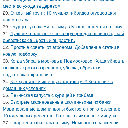
места до ухода за деревом
29.
Открытый грунт: 10 лучших гибридов огурцов для
вашего сада
30.
Огурцы кусочками на зиму. Лучшие рецепты на зиму
31.
Лучшие тепличные сорта огурцов для ленинградской
области: как выбрать и вырастить
32.
Простые советы от агронома. Добавление статьи в
новую подборку
33.
Когда убирать морковь в Подмосковье. Когда убирать
морковь: сроки созревания, уборка, обрезка и
подготовка к хранению
34.
Как хранить очищенную картошку. 2 Хранение в
домашних условиях
35.
Пекинская капуста с курицей и грибами
36.
Быстрые маринованные шампиньоны из банки.
Маринованные шампиньоны быстрого приготовления:
10 идеальных рецептов. Готовы в считанные минуты!
37.
Спаржевая фасоль на зиму. Немного о спаржевой