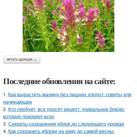
читать дальше →
Последние обновления на сайте:
1.
Как вырастить малину без лишних хлопот: советы для
начинающих
2.
Кто пробует, все просят рецепт: уникальное блюдо,
которое покоряет всех
3.
Секреты сохранения яблок до следующего урожая
4.
Как сохранить яблоки на зиму до самой весны: