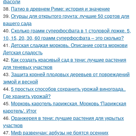
фасоли
38.
Патио в древнем Риме: история и значение
39.
Огурцы для открытого грунта: лучшие 50 сортов для
вашего сада
40.
Сколько грамм суперфосфата в 1 столовой ложке. 5,
10, 15, 20, 30, 60 грамм суперфосфата – это сколько?
41.
Детская сладкая морковь. Описание сорта моркови
Детская сладость
42.
Как создать красивый сад в тени: лучшие растения
для теневых участков
43.
Защита корней плодовых деревьев от повреждений
зимой и весной
44.
5 простых способов сохранить урожай винограда..
Где хранить урожай?
45.
Морковь каротель парижская. Морковь 'Парижская
каротель'. Итог
46.
Оранжерея в тени: лучшие растения для укрытых
участков
47.
Миф развенчан: арбузы не боятся осенних