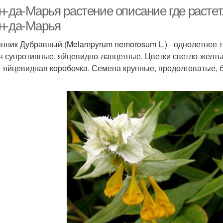
н-да-Марья растение описание где растет
н-да-Марья
нник Дубравный (Melampyrum nemorosum L.) - однолетнее 
я супротивные, яйцевидно-ланцетные. Цветки светло-желты
- яйцевидная коробочка. Семена крупные, продолговатые, б