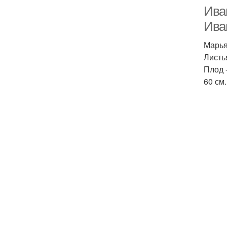
Ива
Ива
Марья
Листь
Плод 
60 см.