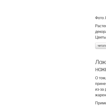
Фото 
Расте
декор
Цветы
читат
Лож
нож
О том
прине
из-за
жарен
Приме