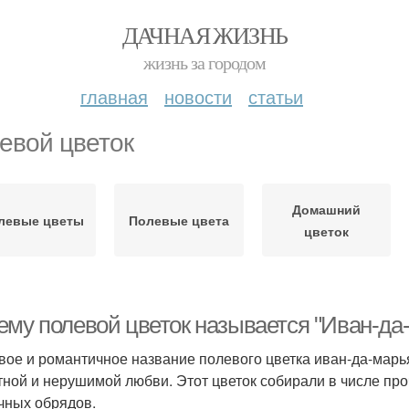
ДАЧНАЯ ЖИЗНЬ
жизнь за городом
главная
новости
статьи
евой цветок
Домашний
левые цветы
Полевые цвета
цветок
ему полевой цветок называется "Иван-да
вое и романтичное название полевого цветка иван-да-марь
тной и нерушимой любви. Этот цветок собирали в числе про
чных обрядов.