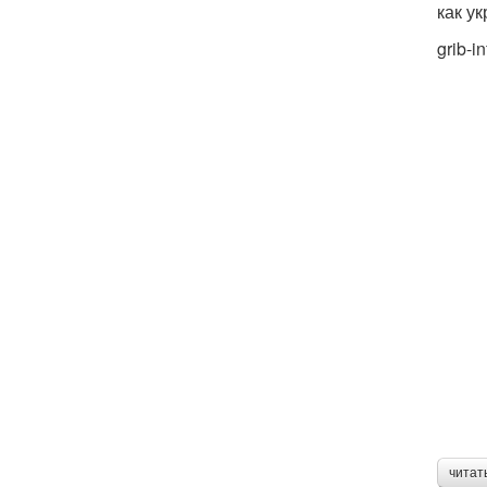
как у
grib-in
читат