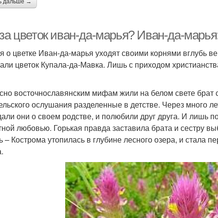
ь дальше →
 за цветок иван-да-марья? Иван-да-марья
я о цветке Иван-да-марья уходят своими корнями вглубь в
али цветок Купала-да-Мавка. Лишь с приходом христианств
сно восточнославянским мифам жили на белом свете брат с 
ельского ослушания разделенные в детстве. Через много лет
дали они о своем родстве, и полюбили друг друга. И лишь п
тной любовью. Горькая правда заставила брата и сестру в
ь – Кострома утопилась в глубине лесного озера, и стала п
.