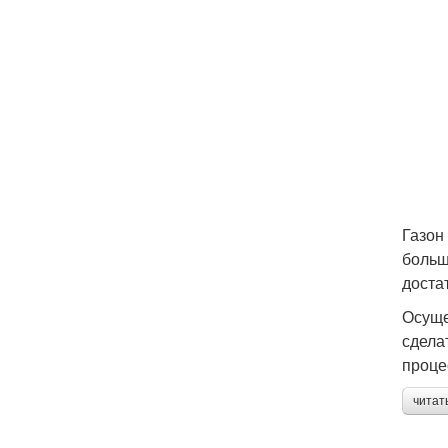
Газон
больш
доста
Осуще
сдела
проце
читат