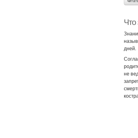
читат
Что
Знани
назыв
дней.
Согла
родит
не ве
запре
смерт
костра