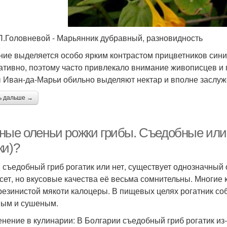
Л.Головневой - Марьянник дубравный, разновидность
ние выделяется особо ярким контрастом прицветников сини
ативно, поэтому часто привлекало внимание живописцев и п
 Иван-да-Марьи обильно выделяют нектар и вполне заслу
ь дальше →
ные оленьи рожки грибы. Съедобные или 
ки)?
, съедобный гриб рогатик или нет, существует однозначный 
сет, но вкусовые качества её весьма сомнительны. Многие 
 резинистой мякоти калоцеры. В пищевых целях рогатник со
ым и сушеным.
нение в кулинарии: В Болгарии съедобный гриб рогатик из-