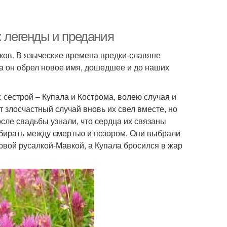
: легенды и предания
еков. В языческие времена предки-славяне
а он обрел новое имя, дошедшее и до наших
сестрой – Купала и Кострома, волею случая и
 злосчастный случай вновь их свел вместе, но
осле свадьбы узнали, что сердца их связаны
ыбирать между смертью и позором. Они выбрали
ервой русалкой-Мавкой, а Купала бросился в жар