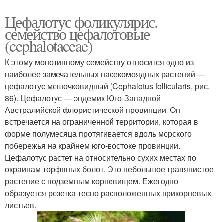
Цефалотус фоликулярис.
семейство цефалотовые
(cephalotaceae)
К этому монотипному семейству относится одно из
наиболее замечательных насекомоядных растений —
цефалотус мешочковидный (Cephalotus follicularis, рис.
86). Цефалотус — эндемик Юго-Западной
Австралийской флористической провинции. Он
встречается на ограниченной территории, которая в
форме полумесяца протягивается вдоль морского
побережья на крайнем юго-востоке провинции.
Цефалотус растет на относительно сухих местах по
окраинам торфяных болот. Это небольшое травянистое
растение с подземным корневищем. Ежегодно
образуется розетка тесно расположенных прикорневых
листьев.