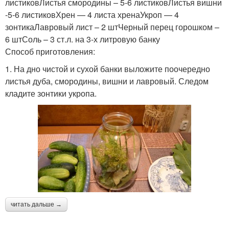
листиковЛистья смородины – 5-6 листиковЛистья вишни
-5-6 листиковХрен — 4 листа хренаУкроп — 4
зонтикаЛавровый лист – 2 штЧерный перец горошком –
6 штСоль – 3 ст.л. на 3-х литровую банку
Способ приготовления:
1. На дно чистой и сухой банки выложите поочередно
листья дуба, смородины, вишни и лавровый. Следом
кладите зонтики укропа.
читать дальше →