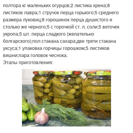
полтора кг маленьких огурцов;2 листика хрена;8
листиков лавра;1 стручок перца горького;5 среднего
размера луковиц;8 горошинок перца душистого и
столько же черного;5 с горочкой ст. л. соли;5 веточек
укропа;5 шт. перца сладкого (желательно
болгарского);пол стакана сахара;две трети стакана
уксуса;1 упаковка горчицы горошком;5 листиков
вишни;пара головок чеснока.
Этапы приготовления: