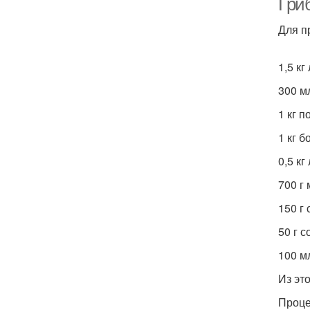
Гри
Для п
1,5 кг
300 м
1 кг 
1 кг б
0,5 кг
700 г
150 г 
50 г с
100 м
Из эт
Проце