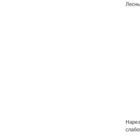
Лесны
Нарез
слабо