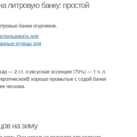
а литровую банку: простой
итровые банки огурчиков.
хар — 2 ст. л.уксусная эссенция (70%) — 1 ч. л.
аукропчеснокВ хорошо промытые с содой банки
ек чеснока.
цов на зиму
а зиму. Они идеально подходят для соления,