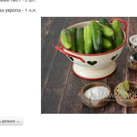
 укропа - 1 ч.л.
ь дальше →