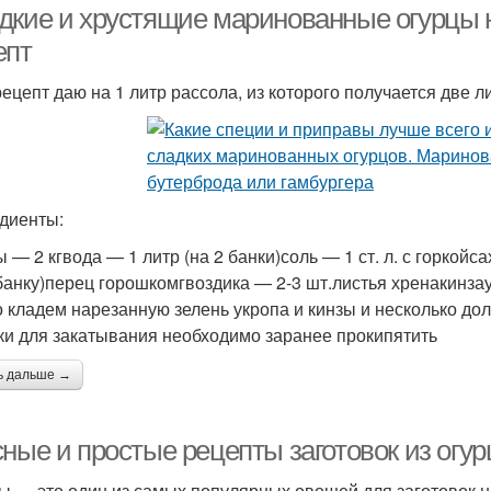
дкие и хрустящие маринованные огурцы н
епт
рецепт даю на 1 литр рассола, из которого получается две л
диенты:
 — 2 кгвода — 1 литр (на 2 банки)соль — 1 ст. л. с горкойса
 банку)перец горошкомгвоздика — 2-3 шт.листья хренакинз
о кладем нарезанную зелень укропа и кинзы и несколько дол
и для закатывания необходимо заранее прокипятить
ь дальше →
ные и простые рецепты заготовок из огур
ы — это один из самых популярных овощей для заготовок н