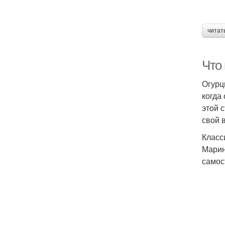
читат
Что
Огурц
когда
этой 
свой 
Класс
Марин
самос