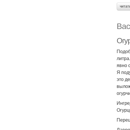
читат
Вас
Огу
Подоб
литра
явно 
Я под
это д
вылож
огурч
Ингре
Огурцы
Перец 
Лавро