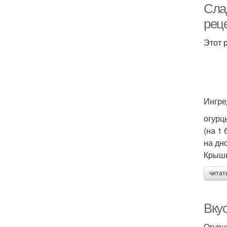
Сла
рец
Этот 
Ингре
огурцы
(на 1
на дн
Крышк
читат
Вкус
Огурц