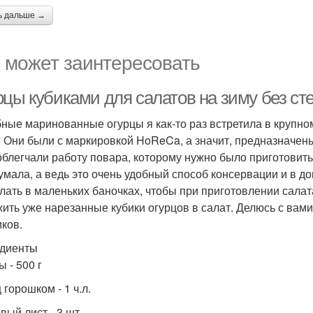
ь дальше →
 может заинтересовать
рцы кубиками для салатов на зиму без ст
ные маринованные огурцы я как-то раз встретила в крупно
. Они были с маркировкой HoReCa, а значит, предназначены
облегчали работу повара, которому нужно было приготовить
умала, а ведь это очень удобный способ консервации и в до
елать в маленьких баночках, чтобы при приготовлении салат
ить уже нарезанные кубики огурцов в салат. Делюсь с вам
иков.
диенты
 - 500 г
горошком - 1 ч.л.
вый лист - 3 шт.