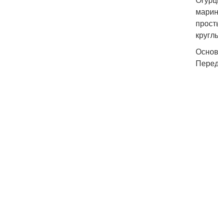
марин
прост
круглы
Основ
Перед