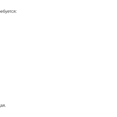
ебуется:
ая.