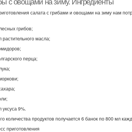
бы с овощами на зиму. Ингредиенты
риготовления салата с грибами и овощами на зиму нам потр
 лесных грибов;
л растительного масла;
помидоров;
олгарского перца;
 лука;
 моркови;
сахара;
оли;
л уксуса 9%.
ого количества продуктов получается 6 банок по 800 мл кажд
сс приготовления