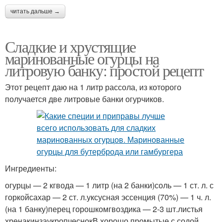
читать дальше →
Сладкие и хрустящие
маринованные огурцы на
литровую банку: простой рецепт
Этот рецепт даю на 1 литр рассола, из которого
получается две литровые банки огурчиков.
Ингредиенты:
огурцы — 2 кгвода — 1 литр (на 2 банки)соль — 1 ст. л. с
горкойсахар — 2 ст. л.уксусная эссенция (70%) — 1 ч. л.
(на 1 банку)перец горошкомгвоздика — 2-3 шт.листья
хренакинзаукропчеснокВ хорошо промытые с содой