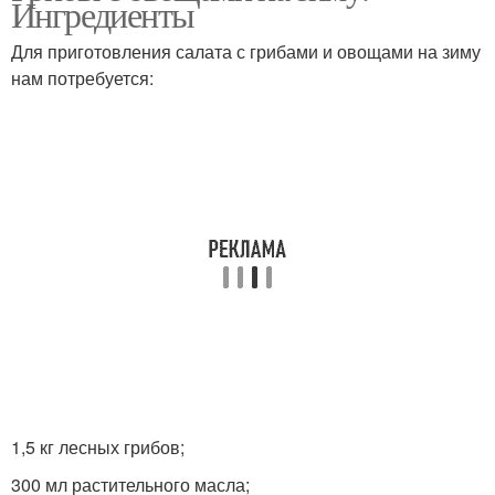
Ингредиенты
Для приготовления салата с грибами и овощами на зиму
нам потребуется:
Салат на зиму
Острый салат
Салат из вареной
Салаты из вареной
Вкусный салат
Полезные салаты
1,5 кг лесных грибов;
Салат в домашних
Свекольный салат
условиях
300 мл растительного масла;