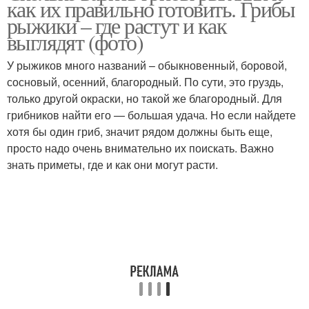
как их правильно готовить. Грибы
рыжики – где растут и как
выглядят (фото)
У рыжиков много названий – обыкновенный, боровой,
Вкусные рыжики
Рыжики в сметане
сосновый, осенний, благородный. По сути, это груздь,
только другой окраски, но такой же благородный. Для
грибников найти его — большая удача. Но если найдете
хотя бы один гриб, значит рядом должны быть еще,
Жареные рыжики
Рыжики со сметаной
просто надо очень внимательно их поискать. Важно
знать приметы, где и как они могут расти.
Рыжики по
бабушкиному рецепту