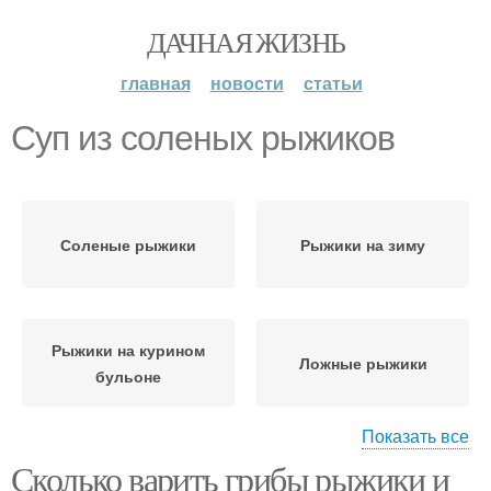
ДАЧНАЯ ЖИЗНЬ
главная
новости
статьи
Суп из соленых рыжиков
Соленые рыжики
Рыжики на зиму
Рыжики на курином
Ложные рыжики
бульоне
Показать все
Сколько варить грибы рыжики и
Суп из рыжиков
Грибной суп