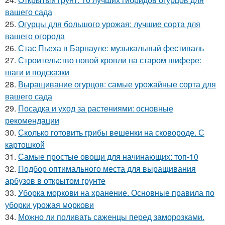
вашего сада
25.
Огурцы для большого урожая: лучшие сорта для
вашего огорода
26.
Стас Пьеха в Барнауле: музыкальный фестиваль
27.
Строительство новой кровли на старом шифере:
шаги и подсказки
28.
Выращивание огурцов: самые урожайные сорта для
вашего сада
29.
Посадка и уход за растениями: основные
рекомендации
30.
Сколько готовить грибы вешенки на сковороде. С
картошкой
31.
Самые простые овощи для начинающих: топ-10
32.
Подбор оптимального места для выращивания
арбузов в открытом грунте
33.
Уборка моркови на хранение. Основные правила по
уборки урожая моркови
34.
Можно ли поливать саженцы перед заморозками.