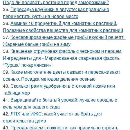
Надо ли поливать растения перед заморозками?
35.
Пересадка клубники в августе: как правильно
переместить кусты на новое место
36.
Аммиак 10 процентный для комнатных растений.
Полезные свойства вещества для комнатных растений
37.
Консервированные жареные грибы вкусный рецепт..
Жареные белые грибы на зиму
38.
Квашеная стручковая фасоль с чесноком и перцем.
Ингредиенты для «Маринованная спаржевая фасоль
"Турша" по-армянски»:
39.
Какие многолетние цветы сажают и пересаживают
осенью. Посадка методом деления осенью
40.
Сколько грамм удобрения в столовой ложке или
таблица мер
41.
Выращивайте богатый урожай: лучшие овощные
культуры для вашего сада
42.
ЛПХ или ИЖС: какой участок выбрать для
строительства дома
43.
Преодолеваем сложности: как правильно строить