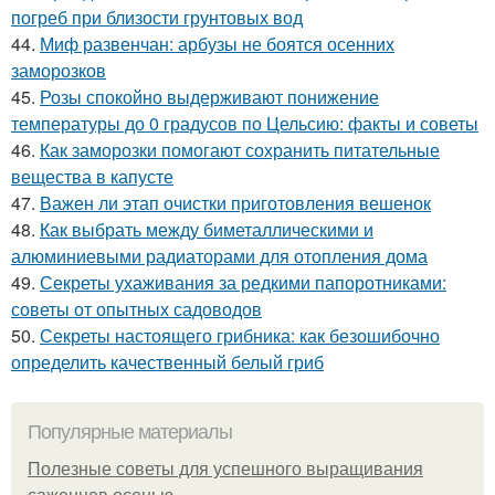
погреб при близости грунтовых вод
44.
Миф развенчан: арбузы не боятся осенних
заморозков
45.
Розы спокойно выдерживают понижение
температуры до 0 градусов по Цельсию: факты и советы
46.
Как заморозки помогают сохранить питательные
вещества в капусте
47.
Важен ли этап очистки приготовления вешенок
48.
Как выбрать между биметаллическими и
алюминиевыми радиаторами для отопления дома
49.
Секреты ухаживания за редкими папоротниками:
советы от опытных садоводов
50.
Секреты настоящего грибника: как безошибочно
определить качественный белый гриб
Популярные материалы
Полезные советы для успешного выращивания