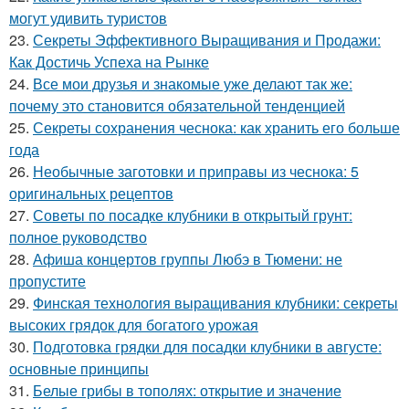
могут удивить туристов
23.
Секреты Эффективного Выращивания и Продажи:
Как Достичь Успеха на Рынке
24.
Все мои друзья и знакомые уже делают так же:
почему это становится обязательной тенденцией
25.
Секреты сохранения чеснока: как хранить его больше
года
26.
Необычные заготовки и приправы из чеснока: 5
оригинальных рецептов
27.
Советы по посадке клубники в открытый грунт:
полное руководство
28.
Афиша концертов группы Любэ в Тюмени: не
пропустите
29.
Финская технология выращивания клубники: секреты
высоких грядок для богатого урожая
30.
Подготовка грядки для посадки клубники в августе:
основные принципы
31.
Белые грибы в тополях: открытие и значение