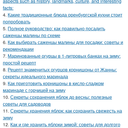
aspects such as history, landmarks, culture, and interesting
facts:
4.
Какие традиционные блюда оренбургской кухни стоит
попробовать
5.
Полное руководство: как правильно посадить
саженцы малины по схеме
6.
Как выбирать саженцы малины для посадки: советы и
рекомендации
7.
Маринованные огурцы в 1-литровых банках на зиму:
простой рецепт
8.
Рецепт знаменитых огурцов корнишоны от Жанны:
секреты идеального маринада
9.
Как приготовить корнишоны в кисло-сладком
маринаде с горчицей на зиму
10.
Секреты сохранения яблок до весны: полезные
советы для садоводов
11.
Секреты хранения яблок: как сохранить свежесть на
зиму
12.
Как и где хранить яблоки зимой: советы для долгого