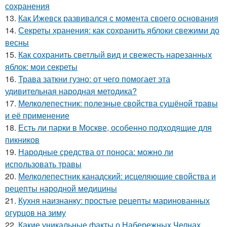
сохранения
13.
Как Ижевск развивался с момента своего основания
14.
Секреты хранения: как сохранить яблоки свежими до
весны
15.
Как сохранить светлый вид и свежесть нарезанных
яблок: мои секреты
16.
Трава заткни гузно: от чего помогает эта
удивительная народная методика?
17.
Мелколепестник: полезные свойства сушёной травы
и её применение
18.
Есть ли парки в Москве, особенно подходящие для
пикников
19.
Народные средства от поноса: можно ли
использовать травы
20.
Мелколепестник канадский: исцеляющие свойства и
рецепты народной медицины
21.
Кухня наизнанку: простые рецепты маринованных
огурцов на зиму
22.
Какие уникальные факты о Набережных Челнах