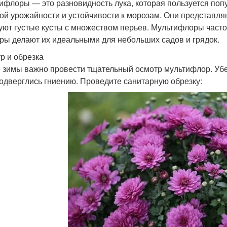
ифлоры — это разновидность лука, которая пользуется поп
ой урожайности и устойчивости к морозам. Они представл
уют густые кусты с множеством перьев. Мультифлоры часто
ры делают их идеальными для небольших садов и грядок.
р и обрезка
 зимы важно провести тщательный осмотр мультифлор. Убед
подверглись гниению. Проведите санитарную обрезку: