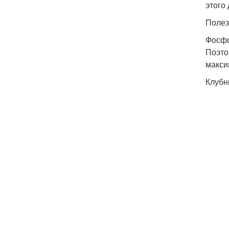
этого
Полез
Фосфо
Поэто
макси
Клубн