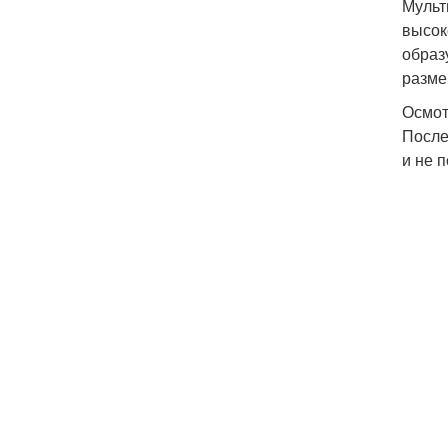
Мульт
высок
образ
разме
Осмот
После
и не 