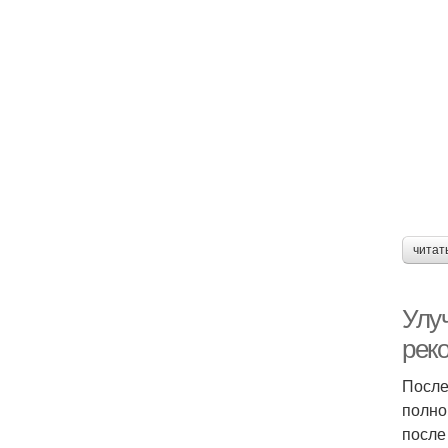
читат
Улу
рек
После
полно
после