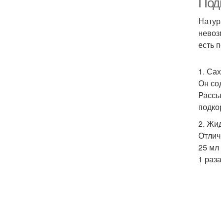
Под
Натур
невоз
есть п
1. Са
Он со
Рассы
подко
2. Жи
Отлич
25 мл
1 раза