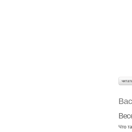
читат
Вас
Вес
Что т