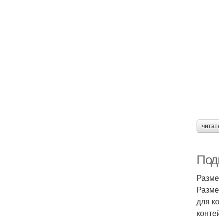
читат
Под
Разме
Разме
для к
конте