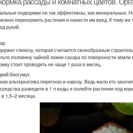
кормка рассады и комнатных цветов. Орг
альные подкормки не так эффективны, как минеральные. Н
можно перекормить растения и нанести им вред. К тому же 
од рукой.
хар
держит глюкозу, которая считается своеобразным строител
пьте половину чайной ложки сахара по поверхности земли в
рмку стоит проводить не чаще 1 раза в месяц.
дкий биогумус
ная альтернатива перегною и навозу. Ведь мало кто захоче
 средства разведите в 1 л воды и полейте растения под кор
 в 1,5–2 месяца.