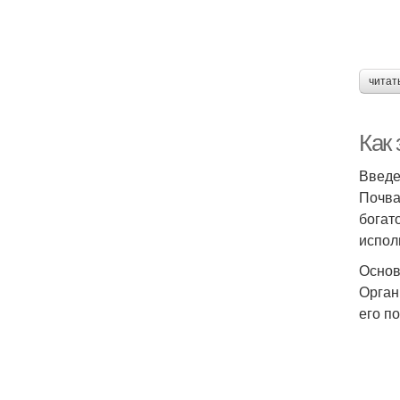
читат
Как 
Введ
Почва
богат
испол
Основ
Орган
его п