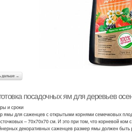
ь дальше →
готовка посадочных ям для деревьев осе
ры и сроки
р ямы для саженцев с открытыми корнями семечковых плод
осточковых – 70х70х70 см. И это при том, что корневой ко
йнерных декоративных саженцев размер ямы должен быть 