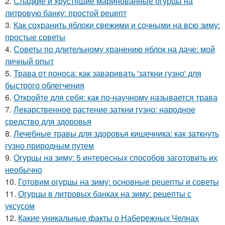
2.
Сладкие и хрустящие маринованные огурцы на
литровую банку: простой рецепт
3.
Как сохранить яблоки свежими и сочными на всю зиму:
простые советы
4.
Советы по длительному хранению яблок на даче: мой
личный опыт
5.
Трава от поноса: как заваривать 'заткни гузно' для
быстрого облегчения
6.
Откройте для себя: как по-научному называется трава
7.
Лекарственное растение заткни гузно: народное
средство для здоровья
8.
Лечебные травы для здоровья кишечника: как заткнуть
гузно природным путем
9.
Огурцы на зиму: 5 интересных способов заготовить их
необычно
10.
Готовим огурцы на зиму: основные рецепты и советы
11.
Огурцы в литровых банках на зиму: рецепты с
уксусом
12.
Какие уникальные факты о Набережных Челнах