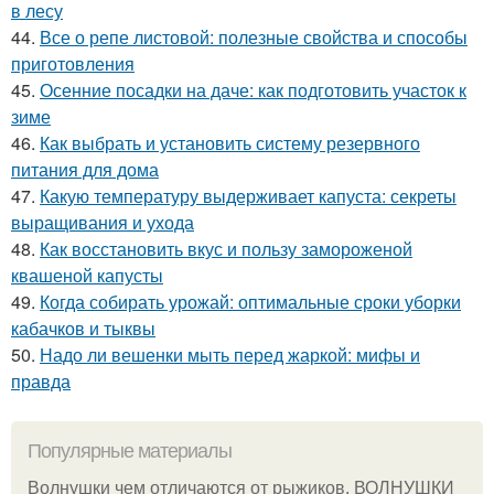
в лесу
44.
Все о репе листовой: полезные свойства и способы
приготовления
45.
Осенние посадки на даче: как подготовить участок к
зиме
46.
Как выбрать и установить систему резервного
питания для дома
47.
Какую температуру выдерживает капуста: секреты
выращивания и ухода
48.
Как восстановить вкус и пользу замороженой
квашеной капусты
49.
Когда собирать урожай: оптимальные сроки уборки
кабачков и тыквы
50.
Надо ли вешенки мыть перед жаркой: мифы и
правда
Популярные материалы
Волнушки чем отличаются от рыжиков. ВОЛНУШКИ