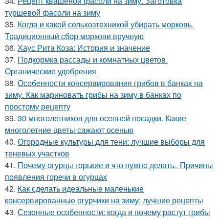
34.
Рецепт квашеной фасоли на зиму. Заготовка
туршевой фасоли на зиму
35.
Когда и какой сельхозтехникой убирать морковь.
Традиционный сбор моркови вручную
36.
Хаус Рита Коза: История и значение
37.
Подкормка рассады и комнатных цветов.
Органические удобрения
38.
Особенности консервирования грибов в банках на
зиму. Как мариновать грибы на зиму в банках по
простому рецепту
39.
30 многолетников для осенней посадки. Какие
многолетние цветы сажают осенью
40.
Огородные культуры для тени: лучшие выборы для
теневых участков
41.
Почему огурцы горькие и что нужно делать.. Причины
появления горечи в огурцах
42.
Как сделать идеальные маленькие
консервированные огурчики на зиму: лучшие рецепты
43.
Сезонные особенности: когда и почему растут грибы