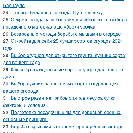
Барнауле
24.
Татьяна Буланова Вологда: Путь к успеху
25.
Секреты ухода за колоновидной яблоней: от выбора
посадочного материала до уборки урожая
26.
Безвредные методы борьбы с мышами в огороде
27.
Откройте для себя 25 лучших сортов огурцов 2024
года
28.
Выбор огурцов для открытого грунта: лучшие сорта
для вашего сада
29.
Как выбрать идеальные сорта огурцов для вашего
дома
30.
Выбор лучших раннеспелых сортов огурцов для
вашего огорода
31.
Быстрое развитие грибов опята в лесу за сутки:
факторы и условия
32.
Подготовка посадочных ям для деревьев осенью:
основные принципы
33.
Борьба с крысами в огороде: проверенные методы