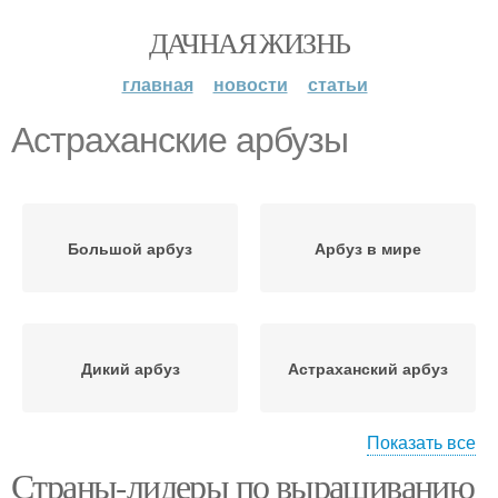
ДАЧНАЯ ЖИЗНЬ
главная
новости
статьи
Астраханские арбузы
Большой арбуз
Арбуз в мире
Дикий арбуз
Астраханский арбуз
Показать все
Страны-лидеры по выращиванию
Арбузы в россии
Ранний арбуз