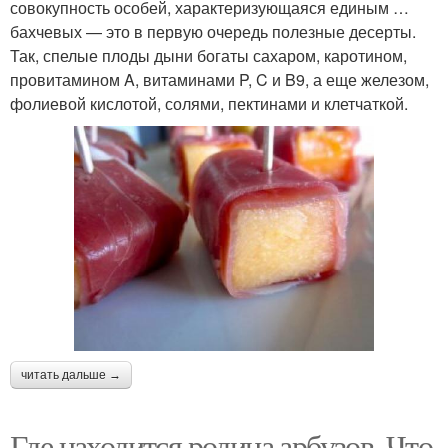
совокупность особей, характеризующаяся единым …
бахчевых — это в первую очередь полезные десерты.
Так, спелые плоды дыни богаты сахаром, каротином,
провитамином A, витаминами P, C и B9, а еще железом,
фолиевой кислотой, солями, пектинами и клетчаткой.
читать дальше →
Где находится родина арбузов. Что