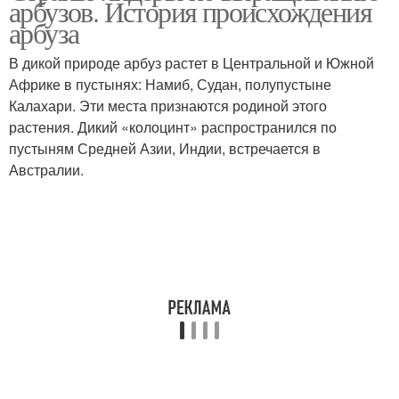
арбузов. История происхождения
арбуза
В дикой природе арбуз растет в Центральной и Южной
Знать об астраханском
Африке в пустынях: Намиб, Судан, полупустыне
арбузе
Калахари. Эти места признаются родиной этого
растения. Дикий «колоцинт» распространился по
пустыням Средней Азии, Индии, встречается в
Австралии.