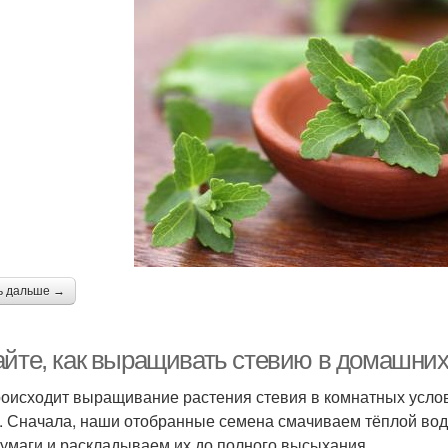
ь дальше →
айте, как выращивать стевию в домашних
роисходит выращивание растения стевия в комнатных усло
. Сначала, наши отобранные семена смачиваем тёплой вод
бумаги и раскладываем их до полного высыхания.