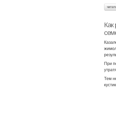
читат
Как
сем
Казал
жимол
резул
При п
утрат
Тем н
кусти