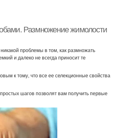
собами. Размножение жимолости
ет никакой проблемы в том, как размножать
мкий и далеко не всегда приносит те
вым к тому, что все ее селекционные свойства
о простых шагов позволят вам получить первые