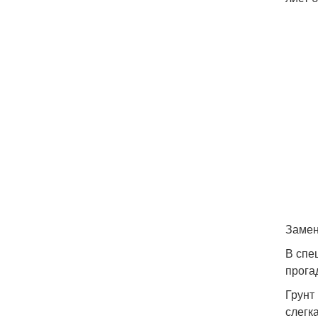
Замен
В спе
прога
Грунт
слегк