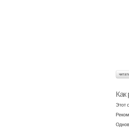
читат
Как
Этот 
Реком
Однов