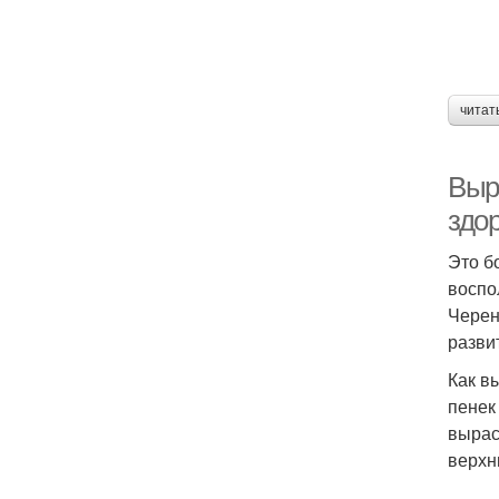
читат
Выр
здо
Это б
воспо
Черен
разви
Как в
пенек
вырас
верхн