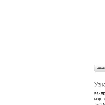
читат
Узн
Как п
марта
лист 