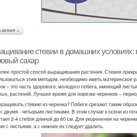
ь дальше →
ащивание стевии в домашних условиях: 
ровый сахар
олее простой способ выращивания растения. Стевия прекра
льзоваться этим методом, необходимо иметь материнское р
ок – это часть здорового, молодого побега, имеющий листья
тых, растений. Лучшее время для нарезки черенков – перио
ыращивать стевию из черенка? Побеги срезают таким образ
 с двумя - четырьмя листиками. В этом случае к осени из по
тает 2-4 стебля длиной до 80 см. Для укоренения на черенк
ие с листьями, а с нижних их следует удалить.