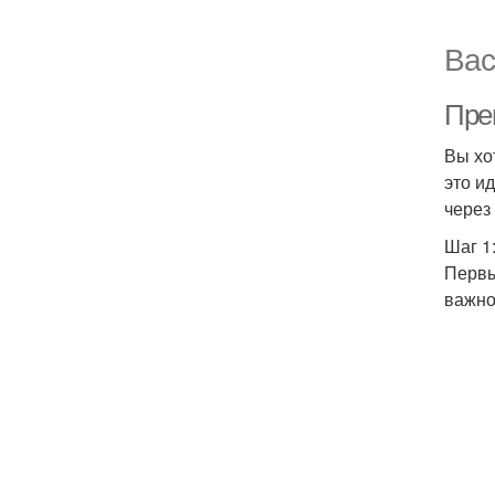
Вас
Пре
Вы хо
это и
через
Шаг 1
Первы
важно