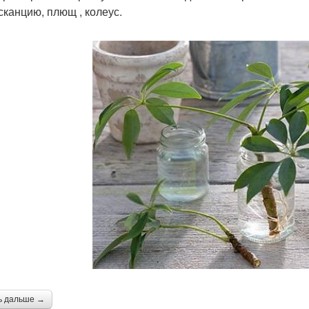
сканцию, плющ , колеус.
ь дальше →