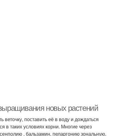
б выращивания новых растений
 веточку, поставить её в воду и дождаться
я в таких условиях корни. Многие через
сенполию , бальзамин, пеларгонию зональную,