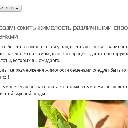
ь дальше →
 размножить жимолость различными спо
енами
ось бы, что сложного: если у плода есть косточки, значит н
ость. Однако на самом деле этот процесс достаточно трудое
ьтаты, которых вы ожидаете.
опытке размножения жимолости семенами следует быть гото
ятся!
е менее, если вы располагаете только семенами, нескольк
ки этой вкусной ягоды: