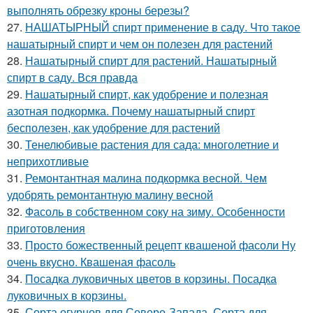
выполнять обрезку кроны березы?
27.
НАШАТЫРНЫЙ спирт применение в саду. Что такое
нашатырный спирт и чем он полезен для растений
28.
Нашатырный спирт для растений. Нашатырный
спирт в саду. Вся правда
29.
Нашатырный спирт, как удобрение и полезная
азотная подкормка. Почему нашатырный спирт
бесполезен, как удобрение для растений
30.
Тенелюбивые растения для сада: многолетние и
неприхотливые
31.
Ремонтантная малина подкормка весной. Чем
удобрять ремонтантную малину весной
32.
Фасоль в собственном соку на зиму. Особенности
приготовления
33.
Просто божественный рецепт квашеной фасоли Ну
очень вкусно. Квашеная фасоль
34.
Посадка луковичных цветов в корзины. Посадка
луковичных в корзины.
35.
Сорта огурцов для Северо-Запада. Сорта для