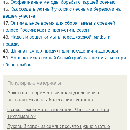
45.
Эффективные методы борьбы с паршей осенью
46.
Как создать уютный уголок с лесными березами на
вашем участке
47.
Оптимальное время для сбора тыквы в средней
полосе России: как не пропустить сезон
48.
Надо ли вешенки мыть перед жаркой: мифы и
правда
49.
Шпинат: супер-продукт для похудения и здоровья
50.
Боровик или ложный белый гриб: как не путаться при
сборе грибов
Популярные материалы
Аркоксиа: современный подход к лечению
воспалительных заболеваний суставов
Схема Тихельмана отопления. Что такое петля
Тихельмана?
Луковый севок из семян: все, что нужно знать о