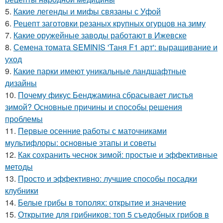
5.
Какие легенды и мифы связаны с Уфой
6.
Рецепт заготовки резаных крупных огурцов на зиму
7.
Какие оружейные заводы работают в Ижевске
8.
Семена томата SEMINIS 'Таня F1 арт': выращивание и
уход
9.
Какие парки имеют уникальные ландшафтные
дизайны
10.
Почему фикус Бенджамина сбрасывает листья
зимой? Основные причины и способы решения
проблемы
11.
Первые осенние работы с маточниками
мультифлоры: основные этапы и советы
12.
Как сохранить чеснок зимой: простые и эффективные
методы
13.
Просто и эффективно: лучшие способы посадки
клубники
14.
Белые грибы в тополях: открытие и значение
15.
Открытие для грибников: топ 5 съедобных грибов в