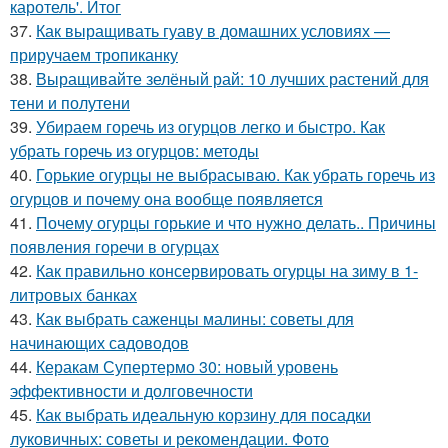
каротель'. Итог
37.
Как выращивать гуаву в домашних условиях —
приручаем тропиканку
38.
Выращивайте зелёный рай: 10 лучших растений для
тени и полутени
39.
Убираем горечь из огурцов легко и быстро. Как
убрать горечь из огурцов: методы
40.
Горькие огурцы не выбрасываю. Как убрать горечь из
огурцов и почему она вообще появляется
41.
Почему огурцы горькие и что нужно делать.. Причины
появления горечи в огурцах
42.
Как правильно консервировать огурцы на зиму в 1-
литровых банках
43.
Как выбрать саженцы малины: советы для
начинающих садоводов
44.
Керакам Супертермо 30: новый уровень
эффективности и долговечности
45.
Как выбрать идеальную корзину для посадки
луковичных: советы и рекомендации. Фото