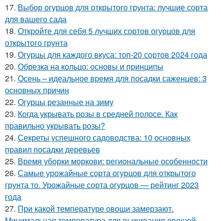
17.
Выбор огурцов для открытого грунта: лучшие сорта
для вашего сада
18.
Откройте для себя 5 лучших сортов огурцов для
открытого грунта
19.
Огурцы для каждого вкуса: топ-20 сортов 2024 года
20.
Обрезка на кольцо: основы и принципы
21.
Осень – идеальное время для посадки саженцев: 3
основных причин
22.
Огурцы резанные на зиму
23.
Когда укрывать розы в средней полосе. Как
правильно укрывать розы?
24.
Секреты успешного садоводства: 10 основных
правил посадки деревьев
25.
Время уборки моркови: региональные особенности
26.
Самые урожайные сорта огурцов для открытого
грунта то. Урожайные сорта огурцов — рейтинг 2023
года
27.
При какой температуре овощи замерзают.
Минимальная температура для выживания овощей