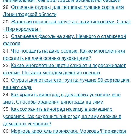
28.
Отличные огурцы для теплицы: лучшие сорта для
Ленинградской области
29.
Жареная пекинская капуста с шампиньонами. Салат
«Пир королевы»
30.
Спаржевая фасоль на зиму. Немного о спаржевой
фасоли
31.
Что посадить на даче осенью. Какие многолетники
посадить на даче осенью луковицами?
32.
Какие многолетние цветы сажают и пересаживают
осенью. Посадка методом деления осенью
33.
Огурцы для открытого грунта: лучшие 50 сортов для
вашего сада
34.
Как хранить виноград в домашних условиях всю
зиму. Способы хранения винограда на зиму
35.
Как сохранить виноград на зиму в домашних
условиях. Как сохранить виноград на зиму свежим в
домашних условиях?
36.
Морковь каротель парижская. Морковь 'Парижская