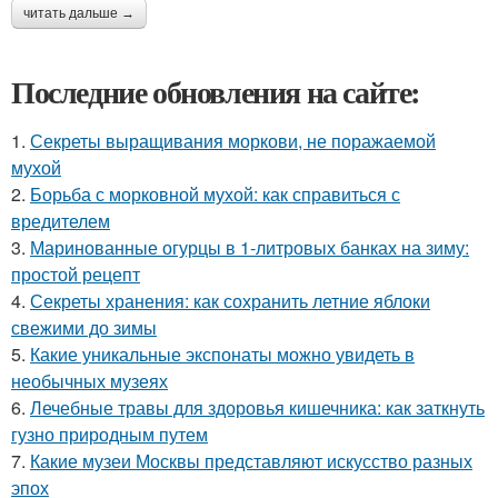
читать дальше →
Последние обновления на сайте:
1.
Секреты выращивания моркови, не поражаемой
мухой
2.
Борьба с морковной мухой: как справиться с
вредителем
3.
Маринованные огурцы в 1-литровых банках на зиму:
простой рецепт
4.
Секреты хранения: как сохранить летние яблоки
свежими до зимы
5.
Какие уникальные экспонаты можно увидеть в
необычных музеях
6.
Лечебные травы для здоровья кишечника: как заткнуть
гузно природным путем
7.
Какие музеи Москвы представляют искусство разных
эпох