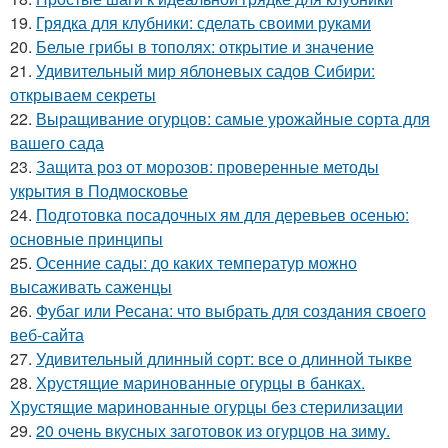
19.
Грядка для клубники: сделать своими руками
20.
Белые грибы в тополях: открытие и значение
21.
Удивительный мир яблоневых садов Сибири:
открываем секреты
22.
Выращивание огурцов: самые урожайные сорта для
вашего сада
23.
Защита роз от морозов: проверенные методы
укрытия в Подмосковье
24.
Подготовка посадочных ям для деревьев осенью:
основные принципы
25.
Осенние сады: до каких температур можно
высаживать саженцы
26.
Фубаг или Ресана: что выбрать для создания своего
веб-сайта
27.
Удивительный длинный сорт: все о длинной тыкве
28.
Хрустящие маринованные огурцы в банках.
Хрустящие маринованные огурцы без стерилизации
29.
20 очень вкусных заготовок из огурцов на зиму.