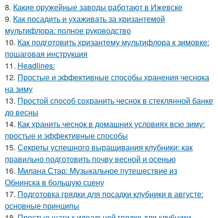
8.
Какие оружейные заводы работают в Ижевске
9.
Как посадить и ухаживать за хризантемой
мультифлора: полное руководство
10.
Как подготовить хризантему мультифлора к зимовке:
пошаговая инструкция
11.
Headlines:
12.
Простые и эффективные способы хранения чеснока
на зиму
13.
Простой способ сохранить чеснок в стеклянной банке
до весны
14.
Как хранить чеснок в домашних условиях всю зиму:
простые и эффективные способы
15.
Секреты успешного выращивания клубники: как
правильно подготовить почву весной и осенью
16.
Милана Стар: Музыкальное путешествие из
Обнинска в большую сцену
17.
Подготовка грядки для посадки клубники в августе:
основные принципы
18.
Простые шаги к идеальной грядке для клубники