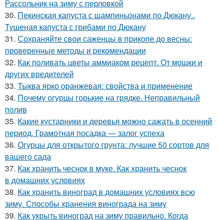
Рассольник на зиму с перловкой
30.
Пекинская капуста с шампиньонами по Дюкану..
Тушеная капуста с грибами по Дюкану
31.
Сохраняйте свои саженцы в прикопе до весны:
проверенные методы и рекомендации
32.
Как поливать цветы аммиаком рецепт. От мошки и
других вредителей
33.
Тыква ярко оранжевая: свойства и применение
34.
Почему огурцы горькие на грядке. Неправильный
полив
35.
Какие кустарники и деревья можно сажать в осенний
период. Грамотная посадка — залог успеха
36.
Огурцы для открытого грунта: лучшие 50 сортов для
вашего сада
37.
Как хранить чеснок в муке. Как хранить чеснок
в домашних условиях
38.
Как хранить виноград в домашних условиях всю
зиму. Способы хранения винограда на зиму
39.
Как укрыть виноград на зиму правильно. Когда