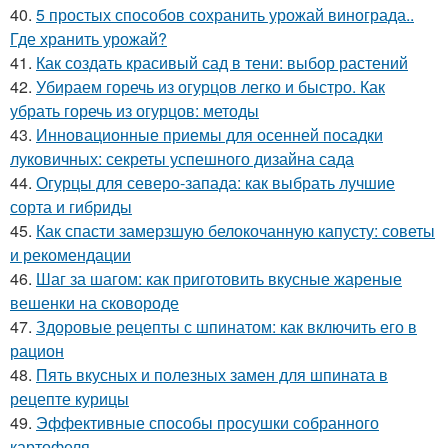
40.
5 простых способов сохранить урожай винограда..
Где хранить урожай?
41.
Как создать красивый сад в тени: выбор растений
42.
Убираем горечь из огурцов легко и быстро. Как
убрать горечь из огурцов: методы
43.
Инновационные приемы для осенней посадки
луковичных: секреты успешного дизайна сада
44.
Огурцы для северо-запада: как выбрать лучшие
сорта и гибриды
45.
Как спасти замерзшую белокочанную капусту: советы
и рекомендации
46.
Шаг за шагом: как приготовить вкусные жареные
вешенки на сковороде
47.
Здоровые рецепты с шпинатом: как включить его в
рацион
48.
Пять вкусных и полезных замен для шпината в
рецепте курицы
49.
Эффективные способы просушки собранного
картофеля