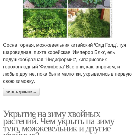
Сосна горная, можжевельник китайский 'Олд Голд', туя
шаровидная, пихта корейская 'Имперор Блю', ель
подушкообразная 'Нидиформис', кипарисовик
горохоплодный 'Филифера' Все они, как, впрочем, и
любые другие, пока были малютки, укрывались в первую
свою зимовку.
читать дальше →
Укрытие на зиму хвойных
растений. Чем укрыть на зиму
тую, можжевельник и другие
хвойные?