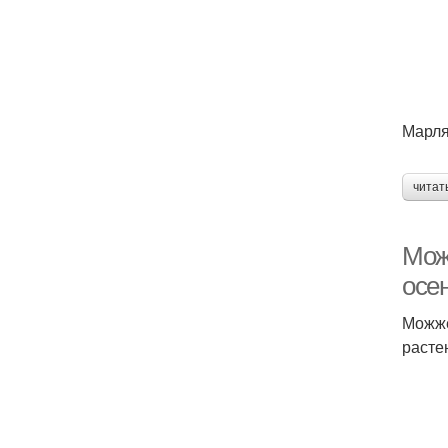
Марля
читат
Мож
осе
Можже
расте