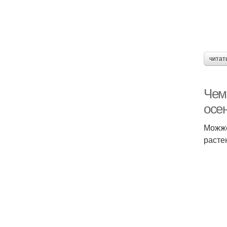
читат
Чем
осе
Можже
расте