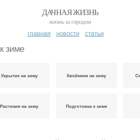
ДАЧНАЯ ЖИЗНЬ
жизнь за городом
главная
новости
статьи
 к зиме
Укрытие на зиму
Хвойники на зиму
С
Растения на зиму
Подготовка к зиме
Уход на зиму
Можжевельник на зиму