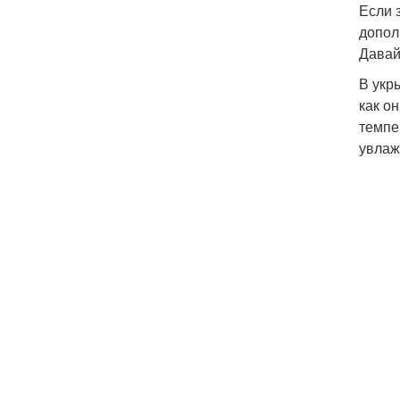
Если 
допол
Давай
В укр
как о
темпе
увлаж