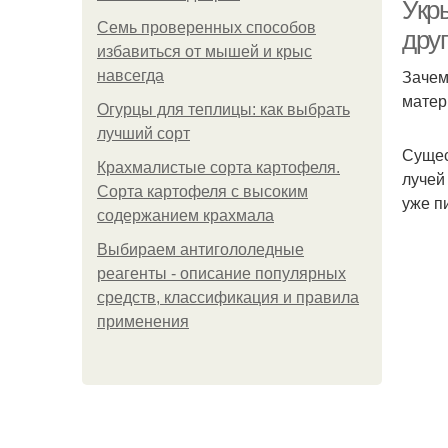
Укр
Семь проверенных способов
дру
избавиться от мышей и крыс
Зачем
навсегда
матер
Огурцы для теплицы: как выбрать
лучший сорт
Сущес
Крахмалистые сорта картофеля.
лучей
Сорта картофеля с высоким
уже п
содержанием крахмала
Выбираем антигололедные
реагенты - описание популярных
средств, классификация и правила
применения