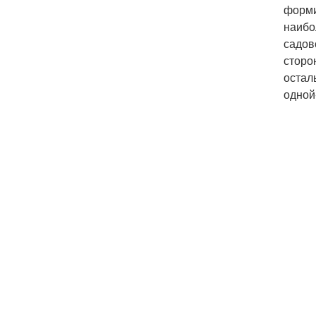
форми
наибо
садов
сторо
остал
одной