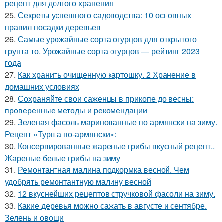
рецепт для долгого хранения
25.
Секреты успешного садоводства: 10 основных
правил посадки деревьев
26.
Самые урожайные сорта огурцов для открытого
грунта то. Урожайные сорта огурцов — рейтинг 2023
года
27.
Как хранить очищенную картошку. 2 Хранение в
домашних условиях
28.
Сохраняйте свои саженцы в прикопе до весны:
проверенные методы и рекомендации
29.
Зеленая фасоль маринованные по армянски на зиму.
Рецепт «Турша по-армянски»:
30.
Консервированные жареные грибы вкусный рецепт..
Жареные белые грибы на зиму
31.
Ремонтантная малина подкормка весной. Чем
удобрять ремонтантную малину весной
32.
12 вкуснейших рецептов стручковой фасоли на зиму.
33.
Какие деревья можно сажать в августе и сентябре.
Зелень и овощи