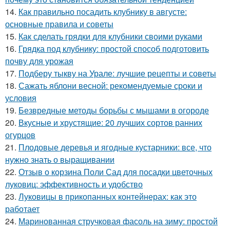
14.
Как правильно посадить клубнику в августе:
основные правила и советы
15.
Как сделать грядки для клубники своими руками
16.
Грядка под клубнику: простой способ подготовить
почву для урожая
17.
Подберу тыкву на Урале: лучшие рецепты и советы
18.
Сажать яблони весной: рекомендуемые сроки и
условия
19.
Безвредные методы борьбы с мышами в огороде
20.
Вкусные и хрустящие: 20 лучших сортов ранних
огурцов
21.
Плодовые деревья и ягодные кустарники: все, что
нужно знать о выращивании
22.
Отзыв о корзина Поли Сад для посадки цветочных
луковиц: эффективность и удобство
23.
Луковицы в прикопанных контейнерах: как это
работает
24.
Маринованная стручковая фасоль на зиму: простой