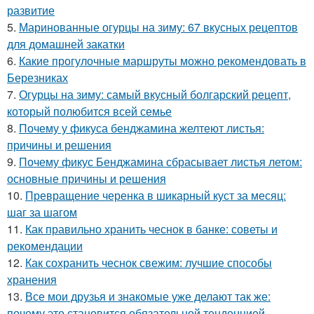
развитие
5.
Маринованные огурцы на зиму: 67 вкусных рецептов
для домашней закатки
6.
Какие прогулочные маршруты можно рекомендовать в
Березниках
7.
Огурцы на зиму: самый вкусный болгарский рецепт,
который полюбится всей семье
8.
Почему у фикуса бенджамина желтеют листья:
причины и решения
9.
Почему фикус Бенджамина сбрасывает листья летом:
основные причины и решения
10.
Превращение черенка в шикарный куст за месяц:
шаг за шагом
11.
Как правильно хранить чеснок в банке: советы и
рекомендации
12.
Как сохранить чеснок свежим: лучшие способы
хранения
13.
Все мои друзья и знакомые уже делают так же:
почему это становится обязательной тенденцией