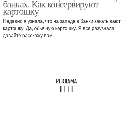
банках. Как консервируют
условиях
картошку
Недавно я узнала, что на западе в банки закатывают
Заготовки с
картошку. Да, обычную картошку. Я все разузнала,
Картофель к заморозке
пошаговыми фото
давайте расскажу вам.