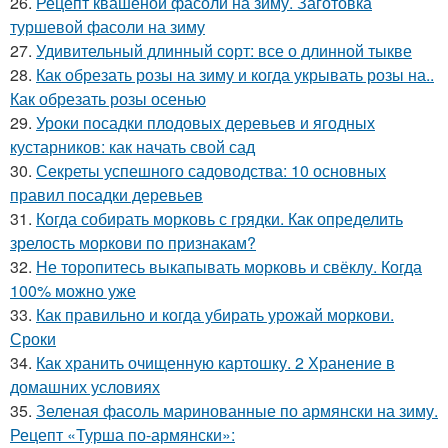
26.
Рецепт квашеной фасоли на зиму. Заготовка
туршевой фасоли на зиму
27.
Удивительный длинный сорт: все о длинной тыкве
28.
Как обрезать розы на зиму и когда укрывать розы на..
Как обрезать розы осенью
29.
Уроки посадки плодовых деревьев и ягодных
кустарников: как начать свой сад
30.
Секреты успешного садоводства: 10 основных
правил посадки деревьев
31.
Когда собирать морковь с грядки. Как определить
зрелость моркови по признакам?
32.
Не торопитесь выкапывать морковь и свёклу. Когда
100% можно уже
33.
Как правильно и когда убирать урожай моркови.
Сроки
34.
Как хранить очищенную картошку. 2 Хранение в
домашних условиях
35.
Зеленая фасоль маринованные по армянски на зиму.
Рецепт «Турша по-армянски»: