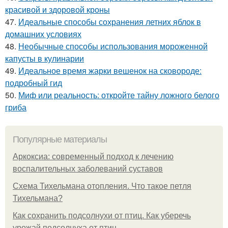
красивой и здоровой кроны
47.
Идеальные способы сохранения летних яблок в
домашних условиях
48.
Необычные способы использования мороженной
капусты в кулинарии
49.
Идеальное время жарки вешенок на сковороде:
подробный гид
50.
Миф или реальность: откройте тайну ложного белого
гриба
Популярные материалы
Аркоксиа: современный подход к лечению
воспалительных заболеваний суставов
Схема Тихельмана отопления. Что такое петля
Тихельмана?
Как сохранить подсолнухи от птиц. Как уберечь
урожай подсолнуха от птиц