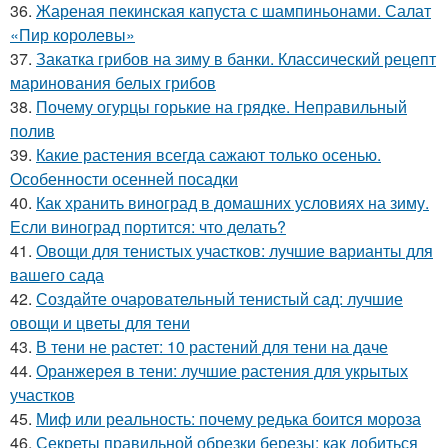
36.
Жареная пекинская капуста с шампиньонами. Салат
«Пир королевы»
37.
Закатка грибов на зиму в банки. Классический рецепт
маринования белых грибов
38.
Почему огурцы горькие на грядке. Неправильный
полив
39.
Какие растения всегда сажают только осенью.
Особенности осенней посадки
40.
Как хранить виноград в домашних условиях на зиму.
Если виноград портится: что делать?
41.
Овощи для тенистых участков: лучшие варианты для
вашего сада
42.
Создайте очаровательный тенистый сад: лучшие
овощи и цветы для тени
43.
В тени не растет: 10 растений для тени на даче
44.
Оранжерея в тени: лучшие растения для укрытых
участков
45.
Миф или реальность: почему редька боится мороза
46.
Секреты правильной обрезки березы: как добиться