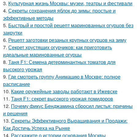
3.
Культурная жизнь Москвы: музеи, театры и фестивали
4.
Секреты сохранения яблок до зимы: простые и
эффективные методы
5.
Быстрый и простой рецепт маринованных огурцов без
закрутки
6.
Рецепт заготовки резаных крупных огурцов на зиму
7.
Секрет хрустящих огурчиков: как приготовить
идеальные маринованные огурцы
8.
Таня F1: Семена детерминантных томатов для
высокого урожая
9.
Где смотреть группу Анимацию в Москве: полное
расписание
10.
Какие оружейные заводы работают в Ижевске
11.
Таня F1: секрет высокого урожая помидоров
12.
Почему фикус Бенджамина сбросил листья: причины
и решения
13.
Секреты Эффективного Выращивания и Продажи:
Как Достичь Успеха на Рынке
14.
Расскажите о истории основания Москвы