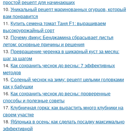
простой рецепт для начинающих
10.
Уникальный рецепт маринованных огурцов, который
вам понравится
11.
Купить семена томат Таня F1: выращиваем
высокоурожайный сорт
12.
Почему фикус Бенджамина сбрасывает листья
летом: основные причины и решения
13.
Превращение черенка в шикарный куст за месяц:
шаг за шагом
14.
Как сохранить чеснок до весны: 7 эффективных
методов
15.
Соленый чеснок на зиму: рецепт целыми головками
как у бабушки
16.
Как сохранить чеснок до весны: проверенные
способы и полезные советы
17.
Клубничная горка: как вырастить много клубники на
своем участке
18.
Яблонька в осень: как сделать посадку максимально
эффективной