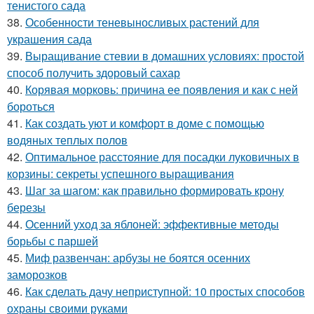
тенистого сада
38.
Особенности теневыносливых растений для
украшения сада
39.
Выращивание стевии в домашних условиях: простой
способ получить здоровый сахар
40.
Корявая морковь: причина ее появления и как с ней
бороться
41.
Как создать уют и комфорт в доме с помощью
водяных теплых полов
42.
Оптимальное расстояние для посадки луковичных в
корзины: секреты успешного выращивания
43.
Шаг за шагом: как правильно формировать крону
березы
44.
Осенний уход за яблоней: эффективные методы
борьбы с паршей
45.
Миф развенчан: арбузы не боятся осенних
заморозков
46.
Как сделать дачу неприступной: 10 простых способов
охраны своими руками