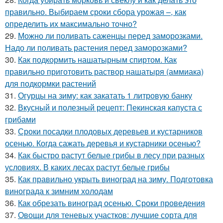
правильно. Выбираем сроки сбора урожая –, как
определить их максимально точно?
29.
Можно ли поливать саженцы перед заморозками.
Надо ли поливать растения перед заморозками?
30.
Как подкормить нашатырным спиртом. Как
правильно приготовить раствор нашатыря (аммиака)
для подкормки растений
31.
Огурцы на зиму: как закатать 1 литровую банку
32.
Вкусный и полезный рецепт: Пекинская капуста с
грибами
33.
Сроки посадки плодовых деревьев и кустарников
осенью. Когда сажать деревья и кустарники осенью?
34.
Как быстро растут белые грибы в лесу при разных
условиях. В каких лесах растут белые грибы
35.
Как правильно укрыть виноград на зиму. Подготовка
винограда к зимним холодам
36.
Как обрезать виноград осенью. Сроки проведения
37.
Овощи для теневых участков: лучшие сорта для