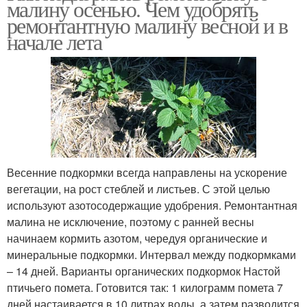
малину осенью. Чем удобрять
ремонтантную малину весной и в
начале лета
Весенние подкормки всегда направлены на ускорение
вегетации, на рост стеблей и листьев. С этой целью
используют азотосодержащие удобрения. Ремонтантная
малина не исключение, поэтому с ранней весны
начинаем кормить азотом, чередуя органические и
минеральные подкормки. Интервал между подкормками
– 14 дней. Варианты органических подкормок Настой
птичьего помета. Готовится так: 1 килограмм помета 7
дней настаивается в 10 литрах воды, а затем разводится