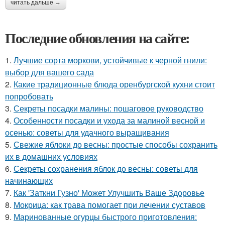
читать дальше →
Последние обновления на сайте:
1.
Лучшие сорта моркови, устойчивые к черной гнили:
выбор для вашего сада
2.
Какие традиционные блюда оренбургской кухни стоит
попробовать
3.
Секреты посадки малины: пошаговое руководство
4.
Особенности посадки и ухода за малиной весной и
осенью: советы для удачного выращивания
5.
Свежие яблоки до весны: простые способы сохранить
их в домашних условиях
6.
Секреты сохранения яблок до весны: советы для
начинающих
7.
Как 'Заткни Гузно' Может Улучшить Ваше Здоровье
8.
Мокрица: как трава помогает при лечении суставов
9.
Маринованные огурцы быстрого приготовления: