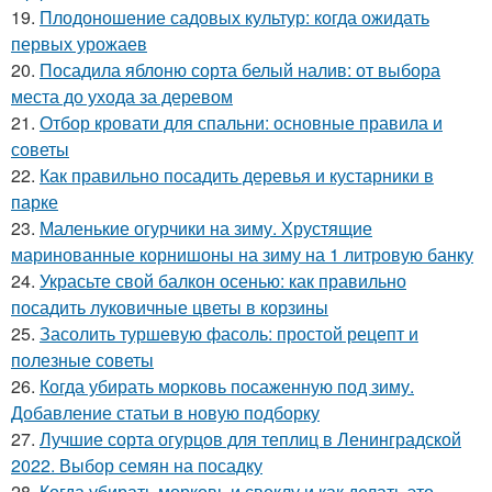
19.
Плодоношение садовых культур: когда ожидать
первых урожаев
20.
Посадила яблоню сорта белый налив: от выбора
места до ухода за деревом
21.
Отбор кровати для спальни: основные правила и
советы
22.
Как правильно посадить деревья и кустарники в
парке
23.
Маленькие огурчики на зиму. Хрустящие
маринованные корнишоны на зиму на 1 литровую банку
24.
Украсьте свой балкон осенью: как правильно
посадить луковичные цветы в корзины
25.
Засолить туршевую фасоль: простой рецепт и
полезные советы
26.
Когда убирать морковь посаженную под зиму.
Добавление статьи в новую подборку
27.
Лучшие сорта огурцов для теплиц в Ленинградской
2022. Выбор семян на посадку
28.
Когда убирать морковь и свеклу и как делать это