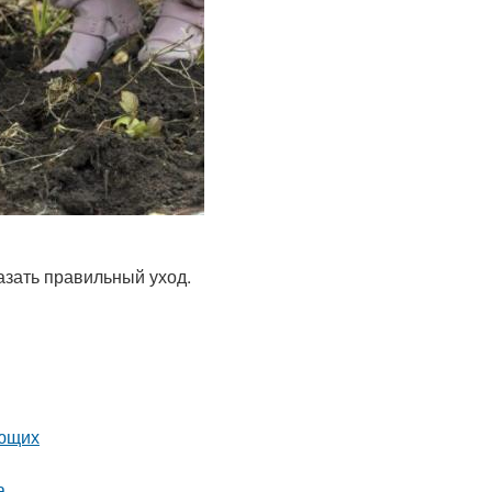
азать правильный уход.
ающих
а