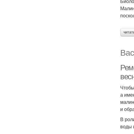
Биоло
Малин
поско
читат
Вас
Рем
вес
Чтобы
а име
малин
и обр
В рол
воды 