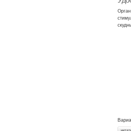
Удо
Орган
стиму
скудн
Вариа
читат