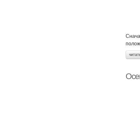
Снача
полож
читат
Осе