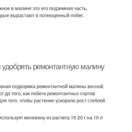
ное в малине это его подземная часть,
орые вырастают в полноценный побег.
м удобрять ремонтантную малину
овная подкормка ремонтантной малины весной,
 до того, как побеги ремонтантных сортов
ля того, чтобы растение ускорило рост стеблей
пользует мочевину из расчета 15-20 г на 10 л