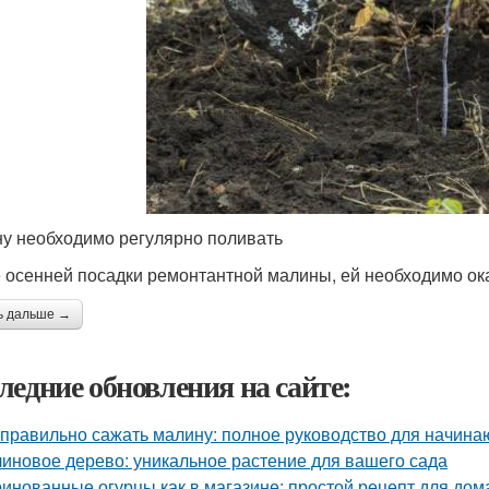
у необходимо регулярно поливать
 осенней посадки ремонтантной малины, ей необходимо ок
ь дальше →
ледние обновления на сайте:
 правильно сажать малину: полное руководство для начин
иновое дерево: уникальное растение для вашего сада
инованные огурцы как в магазине: простой рецепт для дом