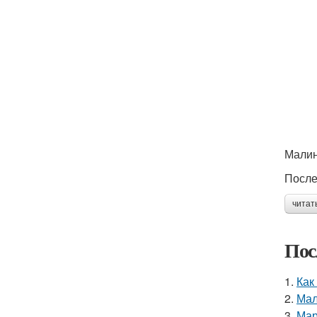
Малин
После
читат
Пос
1.
Как
2.
Мал
3.
Мар