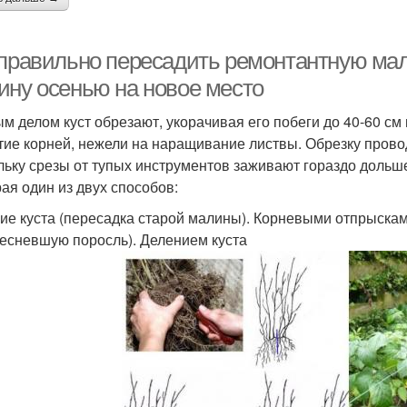
 правильно пересадить ремонтантную мал
ину осенью на новое место
м делом куст обрезают, укорачивая его побеги до 40-60 см 
тие корней, нежели на наращивание листвы. Обрезку прово
льку срезы от тупых инструментов заживают гораздо дольш
ая один из двух способов:
ие куста (пересадка старой малины). Корневыми отпрыскам
есневшую поросль). Делением куста