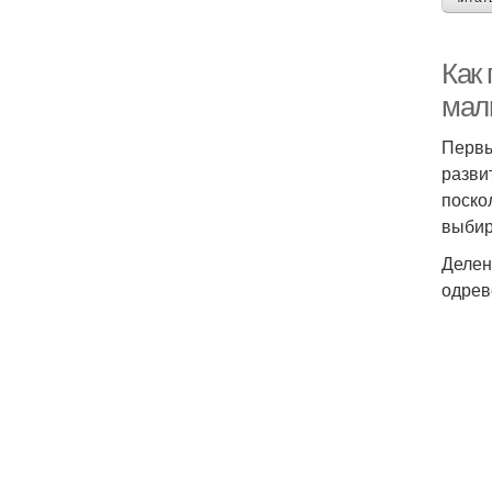
Как
мал
Первы
разви
поско
выбир
Делен
одрев