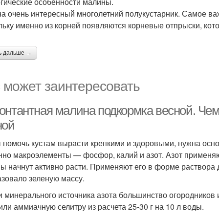
гические особенности малины.
а очень интересный многолетний полукустарник. Самое важ
льку именно из корней появляются корневые отпрыски, кот
ь дальше →
 может заинтересовать
онтантная малина подкормка весной. Че
ной
 помочь кустам вырасти крепкими и здоровыми, нужна осн
нно макроэлементы — фосфор, калий и азот. Азот применяют
ы начнут активно расти. Применяют его в форме раствора д
азовало зеленую массу.
и минерального источника азота большинство огородников ис
или аммиачную селитру из расчета 25-30 г на 10 л воды.