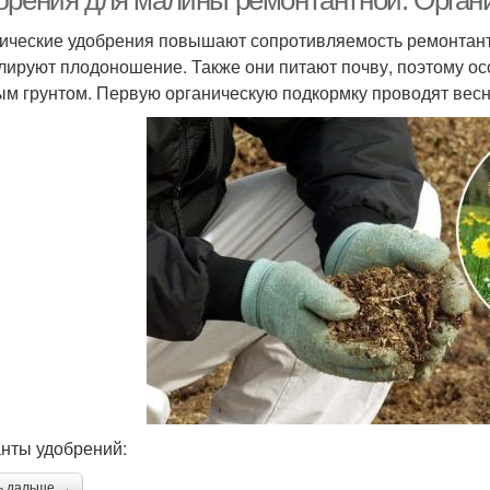
брения для малины ремонтантной. Орган
ические удобрения повышают сопротивляемость ремонтант
лируют плодоношение. Также они питают почву, поэтому ос
ым грунтом. Первую органическую подкормку проводят весно
нты удобрений:
ь дальше →