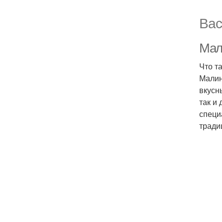
Вас
Мал
Что т
Малин
вкусн
так и
специ
тради