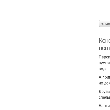
читат
Кон
пош
Перси
пускат
воде,
А при
но до
Друзь
спелы
Банки