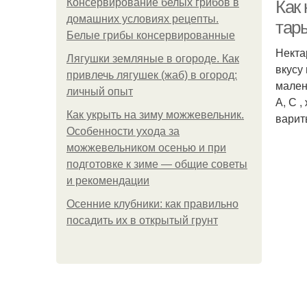
Консервирование белых грибов в
Как
домашних условиях рецепты.
тар
Белые грибы консервированные
Некта
Лягушки земляные в огороде. Как
вкусу
привлечь лягушек (жаб) в огород:
мален
личный опыт
А, С 
Как укрыть на зиму можжевельник.
варит
Особенности ухода за
можжевельником осенью и при
подготовке к зиме — общие советы
и рекомендации
Осенние клубники: как правильно
посадить их в открытый грунт