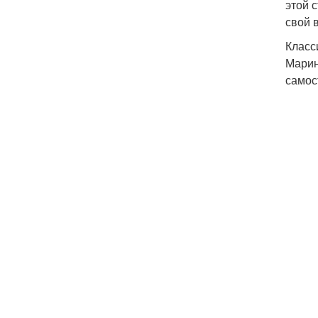
этой 
свой 
Класс
Марин
самос