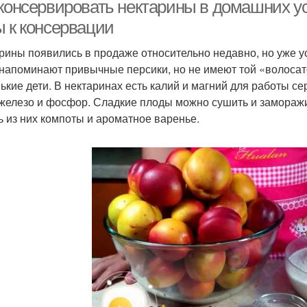
сиропе
соку
 консервировать нектарины в домашних ус
ы к консервации
рины появились в продаже относительно недавно, но уже у
 напоминают привычные персики, но не имеют той «волоса
ькие дети. В нектаринах есть калий и магний для работы с
, железо и фосфор. Сладкие плоды можно сушить и замораж
ь из них компоты и ароматное варенье.