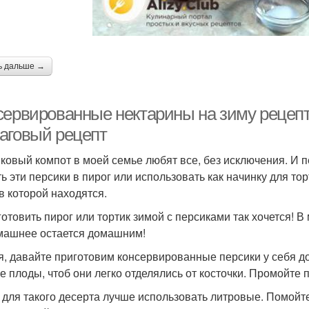
ь дальше →
сервированные нектарины на зиму рецеп
аговый рецепт
ковый компот в моей семье любят все, без исключения. И п
ь эти персики в пирог или использовать как начинку для тор
 в которой находятся.
готовить пирог или тортик зимой с персиками так хочется! В
машнее остается домашним!
я, давайте приготовим консервированные персики у себя до
е плоды, чтоб они легко отделялись от косточки. Промойте 
 для такого десерта лучше использовать литровые. Помойт