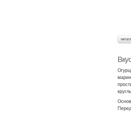
читат
Вкус
Огурц
марин
прост
круглы
Основ
Перед