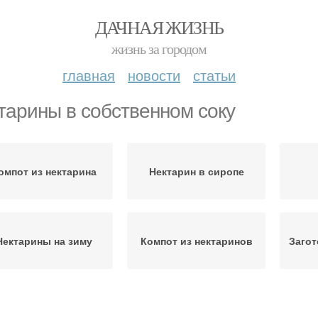
ДАЧНАЯ ЖИЗНЬ
жизнь за городом
главная
новости
статьи
тарины в собственном соку
омпот из нектарина
Нектарин в сиропе
Нектарины на зиму
Компот из нектаринов
Загот
ктарины в сахарном
Персики в собственном