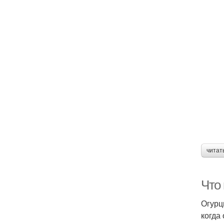
читат
Что
Огурц
когда