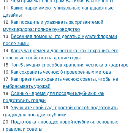
10.
Чем примечателен храм Василия Блаженного
11.
Какие парки имеют уникальные ландшафтные
дизайны
12.
Как посадить и ухаживать за хризантемой
мультифлора: полное руководство
13.
Весенняя помощь: что делать с мультифлорами
после зимы
14.
Капсула времени для чеснока: как сохранить его
полезные свойства на долгие годы
15.
Топ-5 лучших способов хранения чеснока в квартире
16.
Как сохранить чеснок: 3 проверенных метода
17.
Как правильно хранить чеснок: советы, чтобы не
выбрасывать урожай
18.
Осенью - время для посадки клубники: как
подготовить грядки
19.
Улучшите свой сад: простой способ подготовить
грядку для посадки клубники
20.
Подготовка к посадке новой клубники: основные
правила и советы