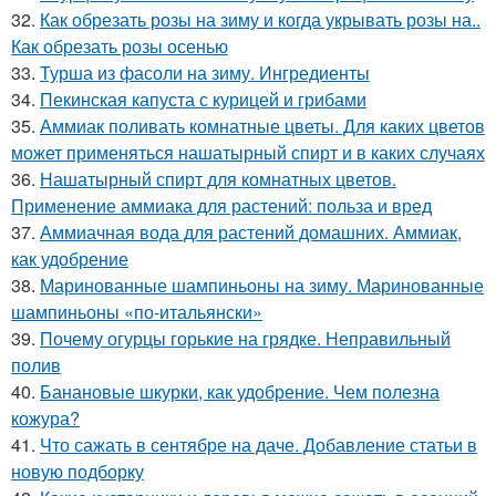
32.
Как обрезать розы на зиму и когда укрывать розы на..
Как обрезать розы осенью
33.
Турша из фасоли на зиму. Ингредиенты
34.
Пекинская капуста с курицей и грибами
35.
Аммиак поливать комнатные цветы. Для каких цветов
может применяться нашатырный спирт и в каких случаях
36.
Нашатырный спирт для комнатных цветов.
Применение аммиака для растений: польза и вред
37.
Аммиачная вода для растений домашних. Аммиак,
как удобрение
38.
Маринованные шампиньоны на зиму. Маринованные
шампиньоны «по-итальянски»
39.
Почему огурцы горькие на грядке. Неправильный
полив
40.
Банановые шкурки, как удобрение. Чем полезна
кожура?
41.
Что сажать в сентябре на даче. Добавление статьи в
новую подборку