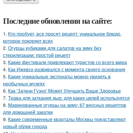
Последние обновления на сайте:
1.
Кто пробует, все просят рецепт: уникальное блюдо,
которое покоряет всех
2.
Огурцы кубиками для салатов на зиму без
стерилизации: простой рецепт
3.
Какие фестивали привлекают туристов со всего мира
4.
Как Ижевск развивался с момента своего основания
5.
Какие уникальные экспонаты можно увидеть в
необычных музеях
6.
Как 'Заткни Гузно' Может Улучшить Ваше Здоровье
7.
Трава для заткания дыр: для каких целей используется
8.
Маринованные огурцы на зиму: 67 вкусных рецептов
для домашней закатки
9.
Какие современные кварталы Москвы представляют
новый облик города