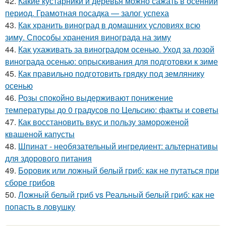
42.
Какие кустарники и деревья можно сажать в осенний
период. Грамотная посадка — залог успеха
43.
Как хранить виноград в домашних условиях всю
зиму. Способы хранения винограда на зиму
44.
Как ухаживать за виноградом осенью. Уход за лозой
винограда осенью: опрыскивания для подготовки к зиме
45.
Как правильно подготовить грядку под землянику
осенью
46.
Розы спокойно выдерживают понижение
температуры до 0 градусов по Цельсию: факты и советы
47.
Как восстановить вкус и пользу замороженой
квашеной капусты
48.
Шпинат - необязательный ингредиент: альтернативы
для здорового питания
49.
Боровик или ложный белый гриб: как не путаться при
сборе грибов
50.
Ложный белый гриб vs Реальный белый гриб: как не
попасть в ловушку