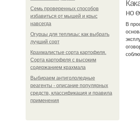
Кака
Семь проверенных способов
но 
избавиться от мышей и крыс
В про
навсегда
основ
Огурцы для теплицы: как выбрать
экспл
лучший сорт
огово
Крахмалистые сорта картофеля.
соблю
Сорта картофеля с высоким
содержанием крахмала
Выбираем антигололедные
реагенты - описание популярных
средств, классификация и правила
применения