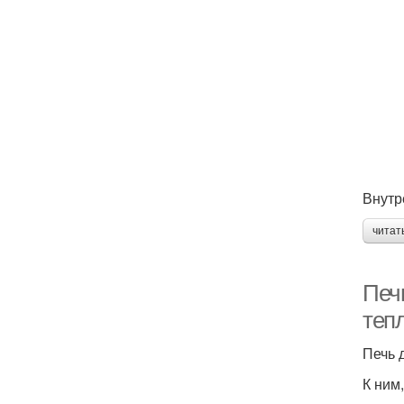
Внутр
читат
Печ
теп
Печь 
К ним,