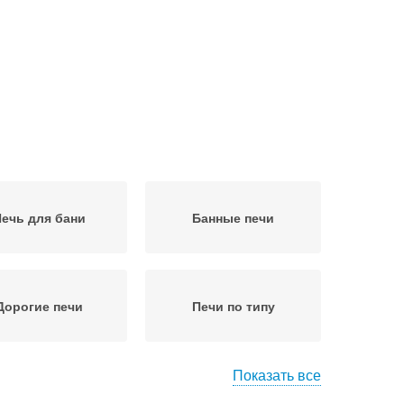
ечь для бани
Банные печи
Дорогие печи
Печи по типу
Показать все
Печи в бане
Металлическая печь