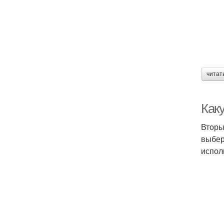
читат
Как
Вторы
выбери
испол