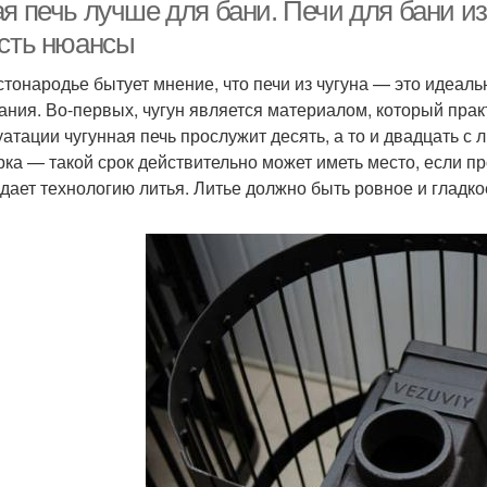
я печь лучше для бани. Печи для бани из
есть нюансы
стонародье бытует мнение, что печи из чугуна — это идеал
Печи с выносной
Печи с
Эле
ания. Во-первых, чугун является материалом, который прак
топкой
теплообменником
уатации чугунная печь прослужит десять, а то и двадцать с 
рка — такой срок действительно может иметь место, если п
дает технологию литья. Литье должно быть ровное и гладко