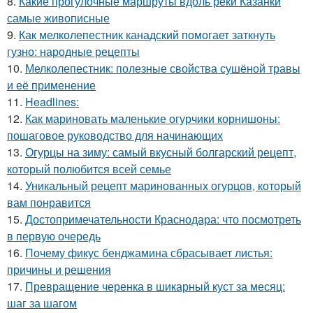
8.
Какие прогулочные маршруты вдоль реки Казанки
самые живописные
9.
Как мелколепестник канадский помогает заткнуть
гузно: народные рецепты
10.
Мелколепестник: полезные свойства сушёной травы
и её применение
11.
Headlines:
12.
Как мариновать маленькие огурчики корнишоны:
пошаговое руководство для начинающих
13.
Огурцы на зиму: самый вкусный болгарский рецепт,
который полюбится всей семье
14.
Уникальный рецепт маринованных огурцов, который
вам понравится
15.
Достопримечательности Краснодара: что посмотреть
в первую очередь
16.
Почему фикус бенджамина сбрасывает листья:
причины и решения
17.
Превращение черенка в шикарный куст за месяц:
шаг за шагом