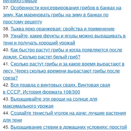
неприхотливые
37.
Особенности консервирования грибов в банках на
зиму. Как мариновать грибы на зиму в банках по
простому рецепту
38.
Тыква ярко оранжевая: свойства и применение
39.
Узнайте, какие фрукты и ягоды можно выращивать в
тени и получать хороший урожай
40.
Как быстро растут грибы и когда появляются после
дождя. Сколько растет белый гриб?
41.
Сколько растут грибы и за какое время вырастают в
лесу. Через сколько времени вырастают грибы после
среза?
42.
Вся правда о винтовых сваях. Винтовая свая
в СССР. История формата 108/300
43.
Выращивайте эти овощи на солнце для
максимального урожая
44.
Создайте тенистый уголок на даче: лучшие растения
для тени
45.
Выращивание стевии в домашних условиях: простой