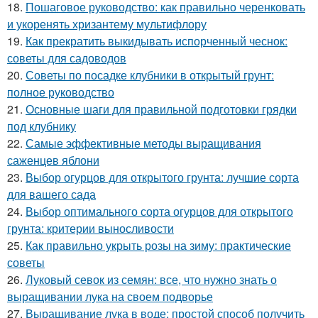
18.
Пошаговое руководство: как правильно черенковать
и укоренять хризантему мультифлору
19.
Как прекратить выкидывать испорченный чеснок:
советы для садоводов
20.
Советы по посадке клубники в открытый грунт:
полное руководство
21.
Основные шаги для правильной подготовки грядки
под клубнику
22.
Самые эффективные методы выращивания
саженцев яблони
23.
Выбор огурцов для открытого грунта: лучшие сорта
для вашего сада
24.
Выбор оптимального сорта огурцов для открытого
грунта: критерии выносливости
25.
Как правильно укрыть розы на зиму: практические
советы
26.
Луковый севок из семян: все, что нужно знать о
выращивании лука на своем подворье
27.
Выращивание лука в воде: простой способ получить