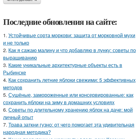
Последние обновления на сайте:
1.
Устойчивые сорта моркови: защита от морковной мухи
и не только
2.
Как я сажаю малину и что добавляю в лунку: советы по
выращиванию
3.
Какие уникальные архитектурные объекты есть в
Рыбинске
4.
Как сохранить летние яблоки свежими: 5 эффективных
методов
5.
Сушёные, замороженные или консервированные: как
сохранить яблоки на зиму в домашних условиях
6.
Советы по длительному хранению яблок на даче: мой
личный опыт
7.
Трава заткни гузно: от чего помогает эта удивительная
народная методика?