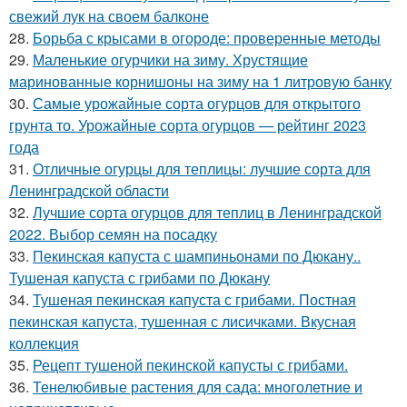
свежий лук на своем балконе
28.
Борьба с крысами в огороде: проверенные методы
29.
Маленькие огурчики на зиму. Хрустящие
маринованные корнишоны на зиму на 1 литровую банку
30.
Самые урожайные сорта огурцов для открытого
грунта то. Урожайные сорта огурцов — рейтинг 2023
года
31.
Отличные огурцы для теплицы: лучшие сорта для
Ленинградской области
32.
Лучшие сорта огурцов для теплиц в Ленинградской
2022. Выбор семян на посадку
33.
Пекинская капуста с шампиньонами по Дюкану..
Тушеная капуста с грибами по Дюкану
34.
Тушеная пекинская капуста с грибами. Постная
пекинская капуста, тушенная с лисичками. Вкусная
коллекция
35.
Рецепт тушеной пекинской капусты с грибами.
36.
Тенелюбивые растения для сада: многолетние и