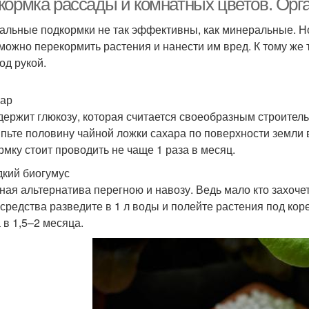
кормка рассады и комнатных цветов. Орг
альные подкормки не так эффективны, как минеральные. Н
можно перекормить растения и нанести им вред. К тому же 
од рукой.
хар
держит глюкозу, которая считается своеобразным строител
пьте половину чайной ложки сахара по поверхности земли в
рмку стоит проводить не чаще 1 раза в месяц.
дкий биогумус
ная альтернатива перегною и навозу. Ведь мало кто захоче
 средства разведите в 1 л воды и полейте растения под кор
 в 1,5–2 месяца.