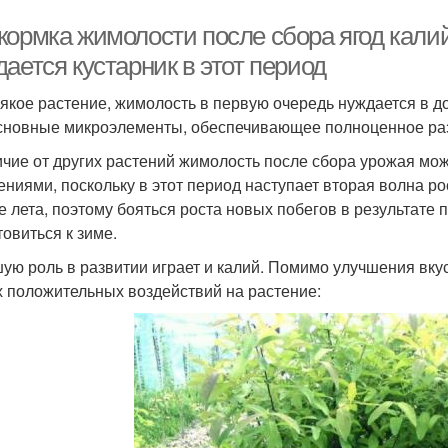
кормка жимолости после сбора ягод кал
ается кустарник в этот период
сякое растение, жимолость в первую очередь нуждается в д
сновные микроэлементы, обеспечивающее полноценное раз
ичие от других растений жимолость после сбора урожая мо
ениями, поскольку в этот период наступает вторая волна р
е лета, поэтому бояться роста новых побегов в результате 
товиться к зиме.
ую роль в развитии играет и калий. Помимо улучшения вку
х положительных воздействий на растение: