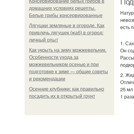
Под
Консервирование белых грибов в
домашних условиях рецепты.
Натур
Белые грибы консервированные
невоз
Лягушки земляные в огороде. Как
есть п
привлечь лягушек (жаб) в огород:
личный опыт
1. Са
Он со
Как укрыть на зиму можжевельник.
Рассы
Особенности ухода за
подко
можжевельником осенью и при
подготовке к зиме — общие советы
2. Жи
и рекомендации
Отлич
25 мл
Осенние клубники: как правильно
1 раза
посадить их в открытый грунт