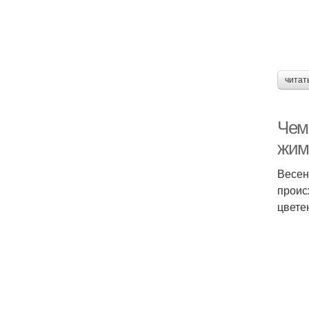
читат
Чем 
жим
Весен
проис
цвете