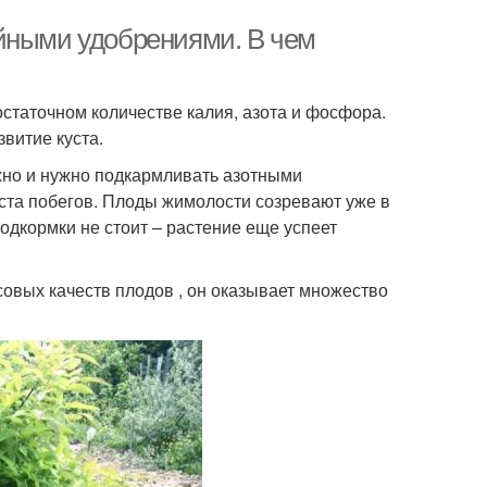
ийными удобрениями. В чем
остаточном количестве калия, азота и фосфора.
витие куста.
жно и нужно подкармливать азотными
оста побегов. Плоды жимолости созревают уже в
подкормки не стоит – растение еще успеет
совых качеств плодов , он оказывает множество