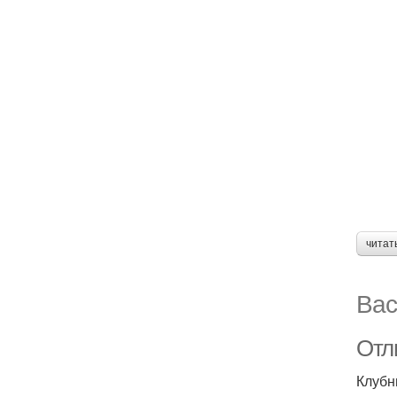
читат
Вас
Отл
Клубн