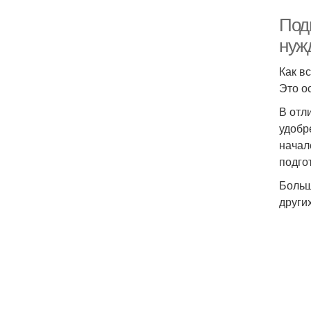
Под
нужд
Как в
Это о
В отл
удобр
начал
подго
Больш
други