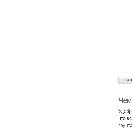
читат
Чем
Удобр
что в
грунт