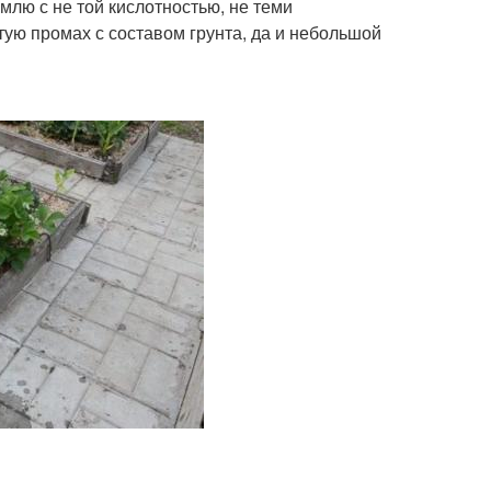
емлю с не той кислотностью, не теми
стую промах с составом грунта, да и небольшой