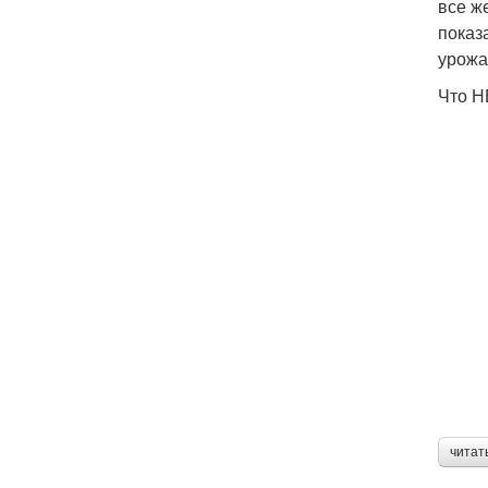
все ж
показ
урожа
Что Н
читат