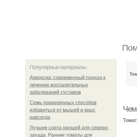
Пом
Популярные материалы
То
Аркоксиа: современный подход к
лечению воспалительных
заболеваний суставов
Семь проверенных способов
Чем
избавиться от мышей и крыс
навсегда
Томат
Лучшие сорта овощей для северо-
запада. Ранние томаты для