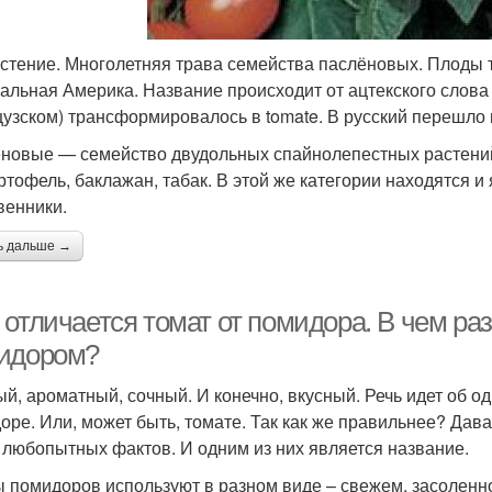
астение. Многолетняя трава семейства паслёновых. Плоды 
альная Америка. Название происходит от ацтекского слова 
узском) трансформировалось в tomate. В русский перешло 
новые — семейство двудольных спайнолепестных растений.
артофель, баклажан, табак. В этой же категории находятся и
венники.
ь дальше →
 отличается томат от помидора. В чем ра
идором?
ый, ароматный, сочный. И конечно, вкусный. Речь идет об 
оре. Или, может быть, томате. Так как же правильнее? Дав
 любопытных фактов. И одним из них является название.
 помидоров используют в разном виде – свежем, засоленн