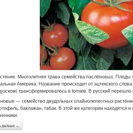
астение. Многолетняя трава семейства паслёновых. Плоды 
альная Америка. Название происходит от ацтекского слова 
узском) трансформировалось в tomate. В русский перешло 
новые — семейство двудольных спайнолепестных растений.
артофель, баклажан, табак. В этой же категории находятся и
венники.
ь дальше →