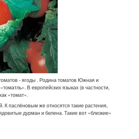
томатов - ягоды . Родина томатов Южная и
«томатль». В европейских языках (в частности,
как «томат».
 К паслёновым же относятся такие растения,
 ядовитые дурман и белена. Такие вот «близкие»