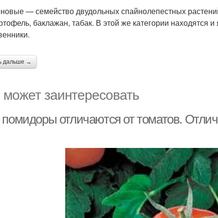
новые — семейство двудольных спайнолепестных растений.
артофель, баклажан, табак. В этой же категории находятся и
венники.
ь дальше →
 может заинтересовать
 помидоры отличаются от томатов. Отлич