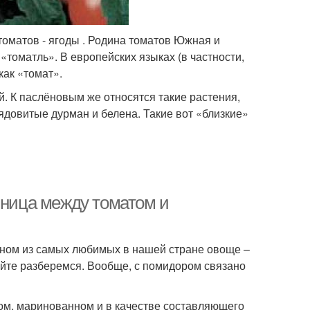
томатов - ягоды . Родина томатов Южная и
«томатль». В европейских языках (в частности,
как «томат».
 К паслёновым же относятся такие растения,
 ядовитые дурман и белена. Такие вот «близкие»
зница между томатом и
одном из самых любимых в нашей стране овоще –
айте разберемся. Вообще, с помидором связано
ом, маринованном и в качестве составляющего