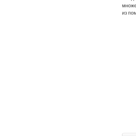
множе
из по