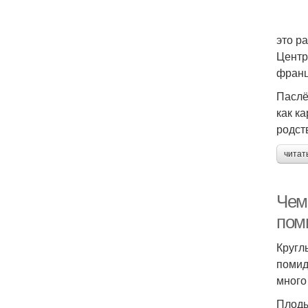
это р
Центр
франц
Паслё
как к
родст
читат
Чем
пом
Кругл
помид
много
Плоды