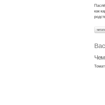
Паслё
как к
родст
читат
Вас
Чем
Томат