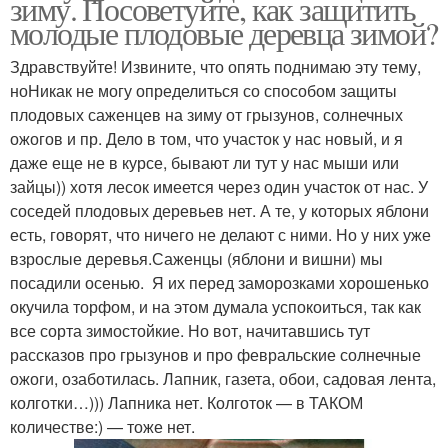
зиму. Посоветуйте, как защитить
молодые плодовые деревца зимой?
Здравствуйте! Извините, что опять поднимаю эту тему,
ноНикак не могу определиться со способом защиты
плодовых саженцев на зиму от грызунов, солнечных
ожогов и пр. Дело в том, что участок у нас новый, и я
даже еще не в курсе, бывают ли тут у нас мыши или
зайцы)) хотя лесок имеется через один участок от нас. У
соседей плодовых деревьев нет. А те, у которых яблони
есть, говорят, что ничего не делают с ними. Но у них уже
взрослые деревья.Саженцы (яблони и вишни) мы
посадили осенью. Я их перед заморозками хорошенько
окучила торфом, и на этом думала успокоиться, так как
все сорта зимостойкие. Но вот, начитавшись тут
рассказов про грызунов и про февральские солнечные
ожоги, озаботилась. Лапник, газета, обои, садовая лента,
колготки…))) Лапника нет. Колготок — в ТАКОМ
количестве:) — тоже нет.