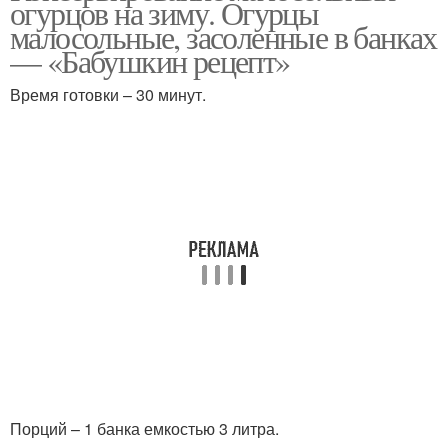
огурцов на зиму. Огурцы
малосольные, засоленные в банках
— «Бабушкин рецепт»
Воды для малосольных
Время готовки – 30 минут.
огурцов
Порций – 1 банка емкостью 3 литра.