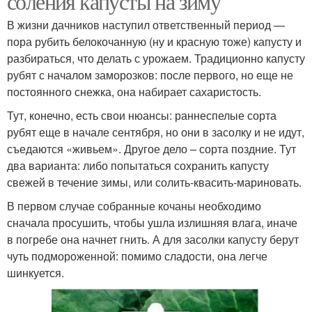
соления капусты на зиму
В жизни дачников наступил ответственный период —
пора рубить белокочанную (ну и красную тоже) капусту и
разбираться, что делать с урожаем. Традиционно капусту
рубят с началом заморозков: после первого, но еще не
постоянного снежка, она набирает сахаристость.
Тут, конечно, есть свои нюансы: раннеспелые сорта
рубят еще в начале сентября, но они в засолку и не идут,
съедаются «живьем». Другое дело – сорта поздние. Тут
два варианта: либо попытаться сохранить капусту
свежей в течение зимы, или солить-квасить-мариновать.
В первом случае собранные кочаны необходимо
сначала просушить, чтобы ушла излишняя влага, иначе
в погребе она начнет гнить. А для засолки капусту берут
чуть подмороженной: помимо сладости, она легче
шинкуется.