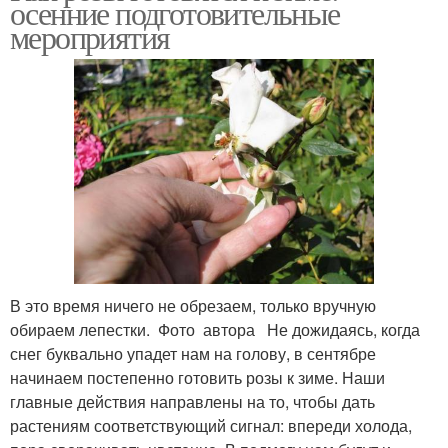
осенние подготовительные
мероприятия
Розы к зиме
Розы на зиму
Розы под бутылку
Розы к холодам
В это время ничего не обрезаем, только вручную
Розы в контейнерах
Розы из букета
обираем лепестки. Фото автора Не дожидаясь, когда
снег буквально упадет нам на голову, в сентябре
начинаем постепенно готовить розы к зиме. Наши
главные действия направлены на то, чтобы дать
Розы из черенка
Розы в открытом грунте
растениям соответствующий сигнал: впереди холода,